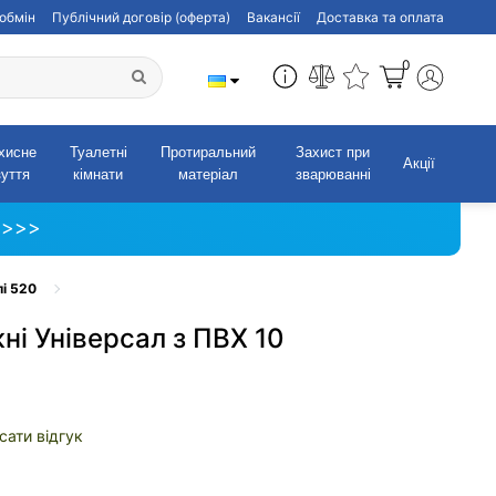
обмін
Публічний договір (оферта)
Вакансії
Доставка та оплата
0
хисне
Туалетні
Протиральний
Захист при
Акції
зуття
кімнати
матеріал
зварюванні
 >>>
лі 520
ні Універсал з ПВХ 10
сати відгук