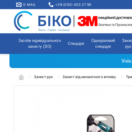
E-MAIL
+38 (050) 403 27 99
Засоби індивідуального
Одноразовий
Захи
Спецодяг
захисту (ЗІЗ)
спецодяг
рук
Уні
Захист рук
Захист від механічного впливу
Три