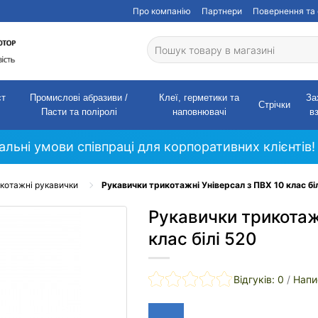
Про компанію
Партнери
Повернення та 
ст
Промислові абразиви /
Клеї, герметики та
За
Стрічки
Пасти та поліролі
наповнювачі
в
кальні умови співпраці для корпоративних клієнтів!
котажні рукавички
Рукавички трикотажні Універсал з ПВХ 10 клас бі
Рукавички трикотаж
клас білі 520
Відгуків: 0
/
Напи