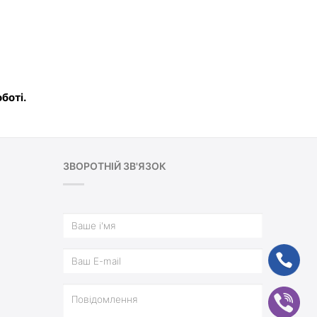
боті.
ЗВОРОТНІЙ ЗВ'ЯЗОК
ph
vb