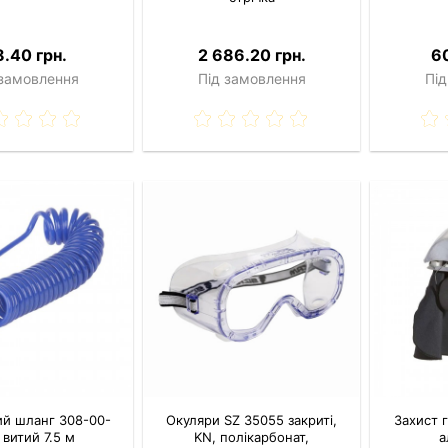
.40 грн.
2 686.20 грн.
6
 замовлення
Під замовлення
Під
ий шланг 308-00-
Окуляри SZ 35055 закриті,
Захист 
 витий 7.5 м
KN, полікарбонат,
а