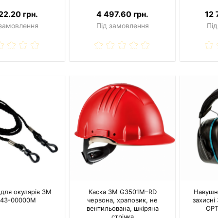
22.20 грн.
4 497.60 грн.
12 
 замовлення
Під замовлення
Під
 для окулярів 3M
Каска 3M G3501M–RD
Навушн
943-00000M
червона, храповик, не
захисні
вентильована, шкіряна
OPT
стрічка