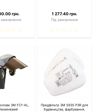
00.00 грн.
1 277.40 грн.
 замовлення
Під замовлення
голови 3M FC1-AL,
Предфільтр 3M 5935 P3R для
люмінієвий
будівництва, фарбування,