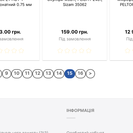
онатний 0.75 мм
Sizam 35062
PELTOR
3.00 грн.
159.00 грн.
12 
 замовлення
Під замовлення
Під
9
10
11
12
13
14
15
16
>
ІНФОРМАЦІЯ
ідуального захисту (ЗІЗ)
Особистий кабінет