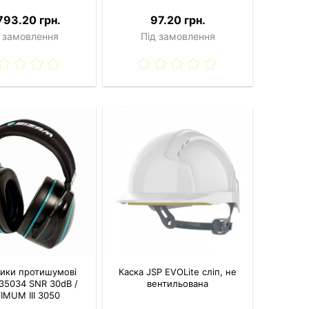
793.20 грн.
97.20 грн.
 замовлення
Під замовлення
ики протишумові
Каска JSP EVOLite сліп, не
 35034 SNR 30dB /
вентильована
IMUM III 3050