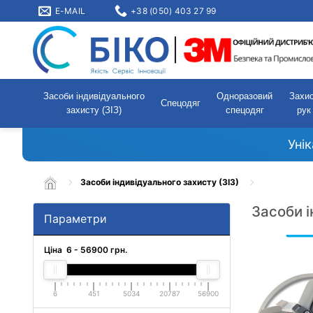
E-MAIL
+38 (050) 403 27 99
Засоби індивідуального
Одноразовий
Захи
Спецодяг
захисту (ЗІЗ)
спецодяг
рук
Уні
Засоби індивідуального захисту (ЗІЗ)
Засоби і
Параметри
Ціна
6
-
56900
грн.
6
451
5034
20787
56900