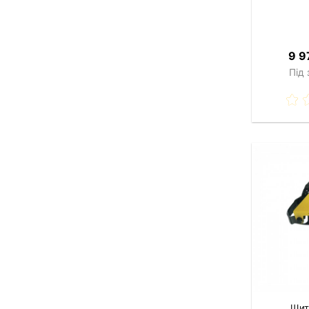
9 9
Під
Щит