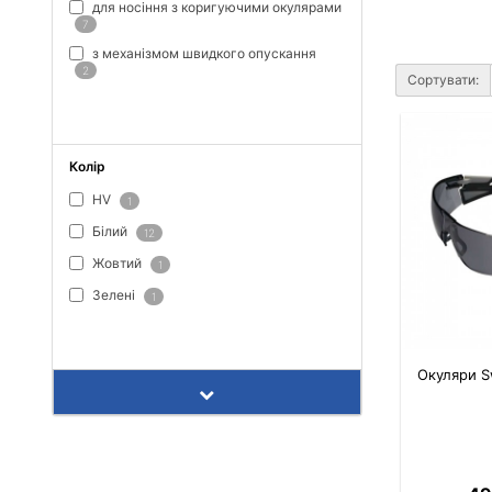
для носіння з коригуючими окулярами
7
з механізмом швидкого опускання
2
Сортувати:
ПОКАЗАТИ ВСЕ
Колір
HV
1
Білий
12
Жовтий
1
Зелені
1
ПОКАЗАТИ ВСЕ
Окуляри Sw