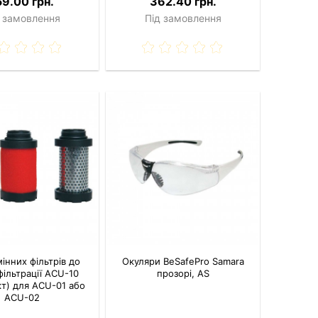
59.00 грн.
362.40 грн.
 замовлення
Під замовлення
мінних фільтрів до
Окуляри BeSafePro Samara
фільтрації ACU-10
прозорі, AS
т) для ACU-01 або
ACU-02