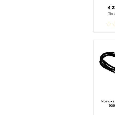
4 2
Під
Мотузка
90