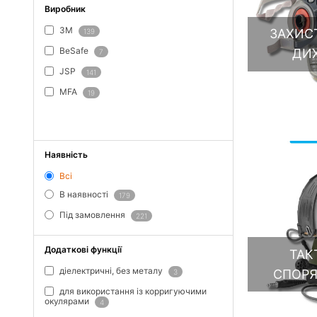
Виробник
3M
ЗАХИСТ
139
BeSafe
ДИ
7
JSP
141
MFA
19
ПОКАЗАТИ ВСЕ
Наявність
Всі
В наявності
179
Під замовлення
221
Додаткові функції
ТАК
діелектричні, без металу
СПОР
3
для використання із корригуючими
окулярами
4