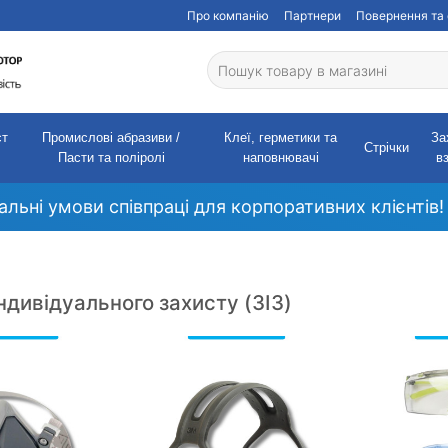
Про компанію
Партнери
Повернення та 
ст
Промислові абразиви /
Клеї, герметики та
За
Стрічки
Пасти та поліролі
наповнювачі
в
кальні умови співпраці для корпоративних клієнтів!
ндивідуального захисту (ЗІЗ)