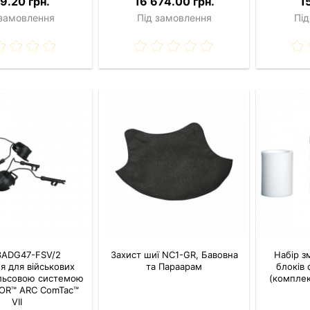
9.20 грн.
16 674.00 грн.
1
 замовлення
Під замовлення
Під
3ADG47-FSV/2
Захист шиї NC1-GR, Бавовна
Набір з
я для військових
та Параарам
блоків 
ельсовою системою
(комплек
OR™ ARC ComTac™
VIІ