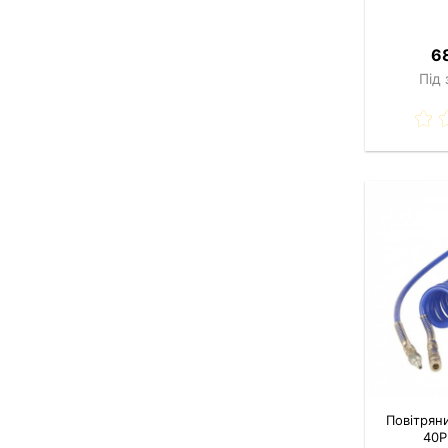
68
Під
Повітрян
40Р