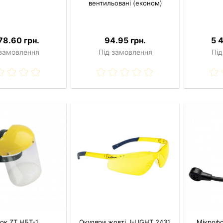
вентильовані (економ)
78.60 грн.
94.95 грн.
5 
 замовлення
Під замовлення
Під
ок ZT НБТ-1
Окуляри жовті, I-LIGHT 2431,
Мікроф