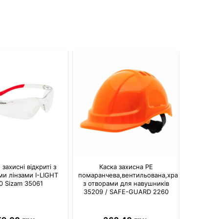
захисні відкриті з
Каска захисна PE
и лінзами I-LIGHT
помаранчева,вентильована,храповик,
0 Sizam 35061
з отворами для навушників
35209 / SAFE-GUARD 2260