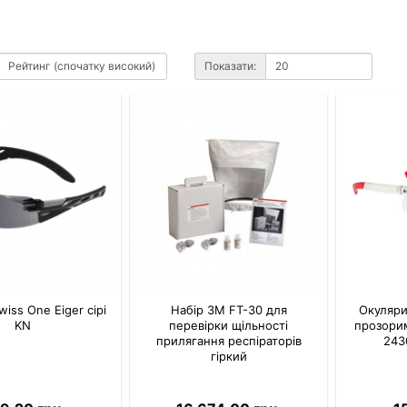
Показати:
iss One Eiger сірі
Набір 3M FT-30 для
Окуляри 
KN
перевірки щільності
прозорим
прилягання респіраторів
243
гіркий