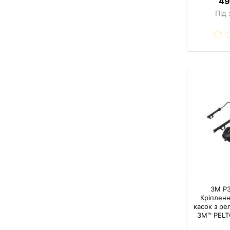
49
Під
3M P
Кріпленн
касок з р
3M™ PELT