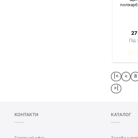
полікарб
27
Під
|<
<
8
>|
КОНТАКТИ
КАТАЛОГ
Головний офіс:
Засоби індив