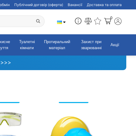
обмін
Публічний договір (оферта)
Вакансії
Доставка та оплата
0
хисне
Туалетні
Протиральний
Захист при
Акції
зуття
кімнати
матеріал
зварюванні
 >>>