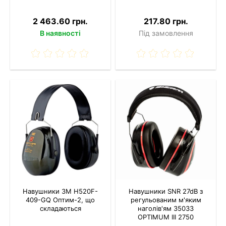
2 463.60 грн.
217.80 грн.
В наявності
Під замовлення
Навушники 3M H520F-
Навушники SNR 27dB з
409-GQ Оптим-2, що
регульованим м'яким
складаються
наголів'ям 35033
OPTIMUM III 2750