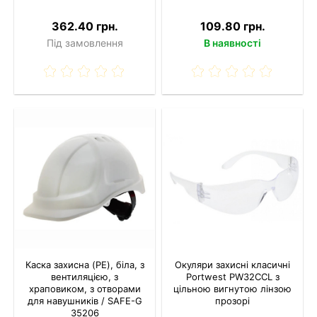
362.40 грн.
109.80 грн.
Під замовлення
В наявності
Каска захисна (PE), біла, з
Окуляри захисні класичні
вентиляцією, з
Portwest PW32CCL з
храповиком, з отворами
цільною вигнутою лінзою
для навушників / SAFE-G
прозорі
35206