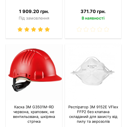
1 909.20 грн.
371.70 грн.
Під замовлення
В наявності
Каска 3M G3501M–RD
Респіратор 3M 9152E VFlex
червона, храповик, не
FFP2 без клапана
вентильована, шкіряна
складаний для захисту від
стрічка
пилу та аерозолів