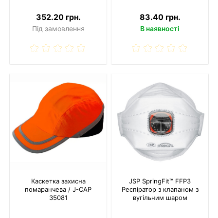
352.20 грн.
83.40 грн.
Під замовлення
В наявності
Каскетка захисна
JSP SpringFit™ FFP3
помаранчева / J-CAP
Респіратор з клапаном з
35081
вугільним шаром