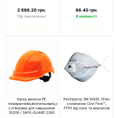
2 686.20 грн.
86.40 грн.
Під замовлення
В наявності
Каска захисна PE
Респіратор 3M 9162E VFlex
помаранчева,вентильована,храповик,
з клапаном Cool Flow™,
з отворами для навушників
FFP2 від пилу та аерозолів
35209 / SAFE-GUARD 2260