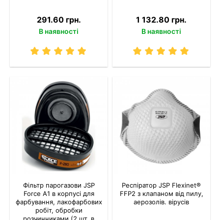
291.60 грн.
1 132.80 грн.
В наявності
В наявності
Фільтр парогазови JSP
Респіратор JSP Flexinet®
Force A1 в корпусі для
FFP2 з клапаном від пилу,
фарбування, лакофарбових
аерозолів. вірусів
робіт, обробки
розчинниками (2 шт. в