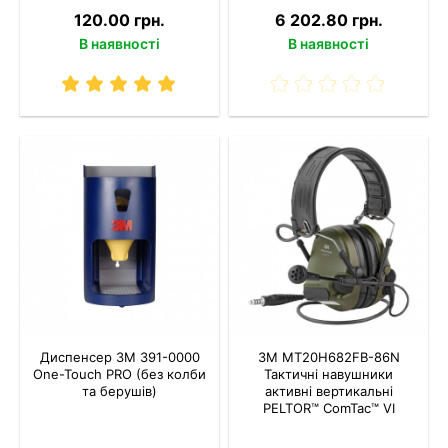
120.00 грн.
6 202.80 грн.
В наявності
В наявності
Диспенсер 3M 391-0000
3M MT20H682FB-86N
One-Touch PRO (без колби
Тактичні навушники
та берушів)
активні вертикальні
PELTOR™ ComTac™ VI