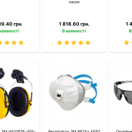
каски
19.40 грн.
1 818.60 грн.
1 
наявності
В наявності
В
 3M H510P3E-405-
Респіратор 3M 8825+ FFP2
Окуляри 