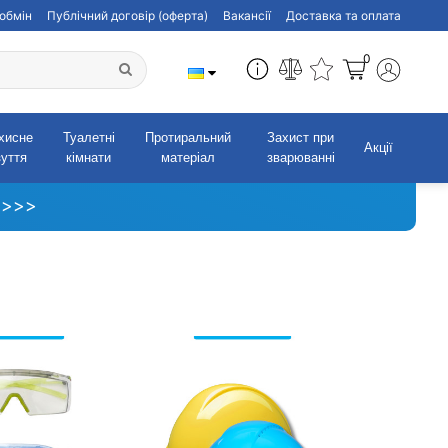
обмін
Публічний договір (оферта)
Вакансії
Доставка та оплата
0
хисне
Туалетні
Протиральний
Захист при
Акції
зуття
кімнати
матеріал
зварюванні
 >>>