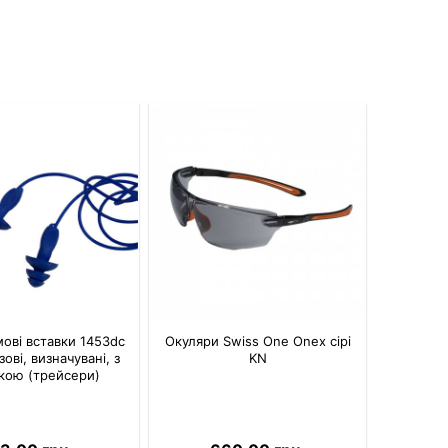
ові вставки 1453dc
Окуляри Swiss One Onex сірі
ові, визначувані, з
KN
кою (трейсери)