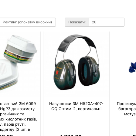
Показати:
рогазовий 3M 6099
Навушники 3M H520A-407-
Протишум
HgP3 для захисту
GQ Оптим-2, вертикальні
багатораз
органічних та
мотуз
их кислотних газів,
у, парів ртуті,
дегіду (2 шт. в
омплекті)