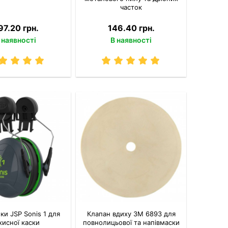
часток
97.20 грн.
146.40 грн.
 наявності
В наявності
и JSP Sonis 1 для
Клапан вдиху 3M 6893 для
хисної каски
повнолицьової та напівмаски