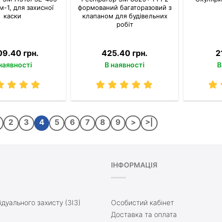
-1, для захисної
формований багаторазовий з
каски
клапаном для будівельних
робіт
09.40 грн.
425.40 грн.
2
наявності
В наявності
В
2
3
4
5
6
7
8
9
>
>|
ІНФОРМАЦІЯ
ідуального захисту (ЗІЗ)
Особистий кабінет
Доставка та оплата