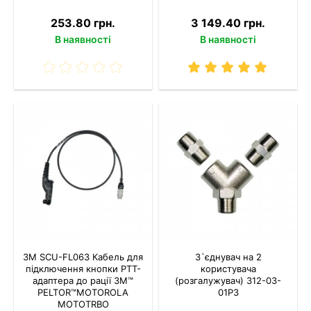
253.80 грн.
3 149.40 грн.
В наявності
В наявності
3M SCU-FL063 Кабель для
З`єднувач на 2
підключення кнопки РТТ-
користувача
адаптера до рації 3M™
(розгалужувач) 312-03-
PELTOR™MOTOROLA
01P3
MOTOTRBO