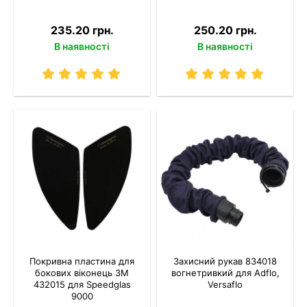
235.20 грн.
250.20 грн.
В наявності
В наявності
Покривна пластина для
Захисний рукав 834018
бокових віконець 3M
вогнетривкий для Adflo,
432015 для Speedglas
Versaflo
9000