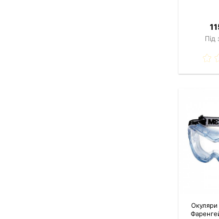
11
Під
Окуляри
Фаренгей