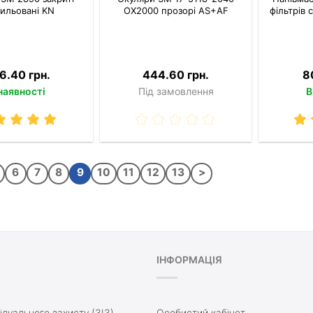
ильовані KN
OX2000 прозорі AS+AF
фільтрів 
6.40 грн.
444.60 грн.
8
наявності
Під замовлення
В
6
7
8
9
10
11
12
13
>
ІНФОРМАЦІЯ
ідуального захисту (ЗІЗ)
Особистий кабінет