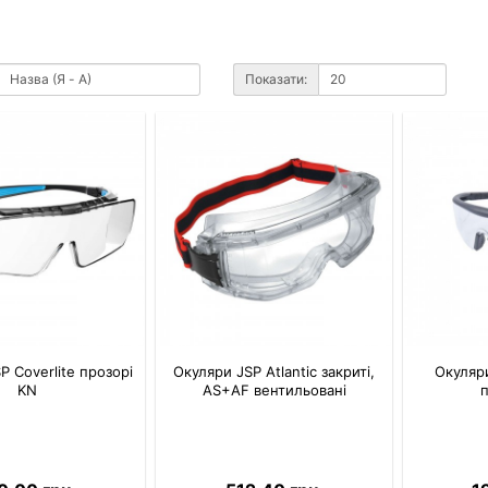
Показати:
P Coverlite прозорі
Окуляри JSP Atlantic закриті,
Окуляри
KN
AS+AF вентильовані