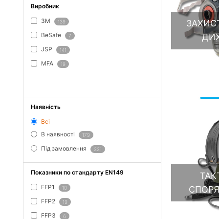
Виробник
3M
ЗАХИСТ
139
BeSafe
ДИ
7
JSP
141
MFA
19
ПОКАЗАТИ ВСЕ
Наявність
Всі
В наявності
179
Під замовлення
221
Показники по стандарту EN149
ТАК
FFP1
СПОР
10
FFP2
19
FFP3
6