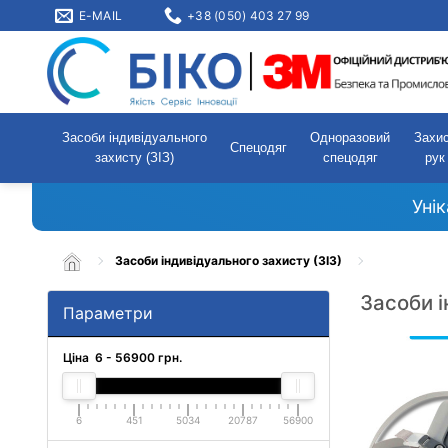
E-MAIL
+38 (050) 403 27 99
Засоби індивідуального
Одноразовий
Захи
Спецодяг
захисту (ЗІЗ)
спецодяг
рук
Уні
Засоби індивідуального захисту (ЗІЗ)
Засоби і
Параметри
Ціна
6
-
56900
грн.
6
451
5034
20787
56900