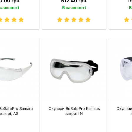
0.00 грн.
512.40 грн.
1
наявності
В наявності
В
BeSafePro Samara
Окуляри BeSafePro Kalmius
Окуляри
розорі, AS
закриті N