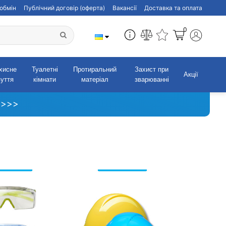
обмін
Публічний договір (оферта)
Вакансії
Доставка та оплата
0
хисне
Туалетні
Протиральний
Захист при
Акції
зуття
кімнати
матеріал
зварюванні
 >>>