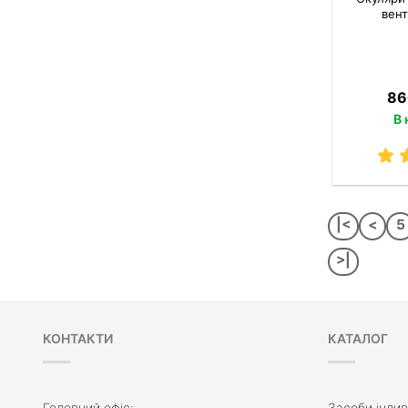
вент
86
В 
|<
<
5
>|
КОНТАКТИ
КАТАЛОГ
Головний офіс:
Засоби індив