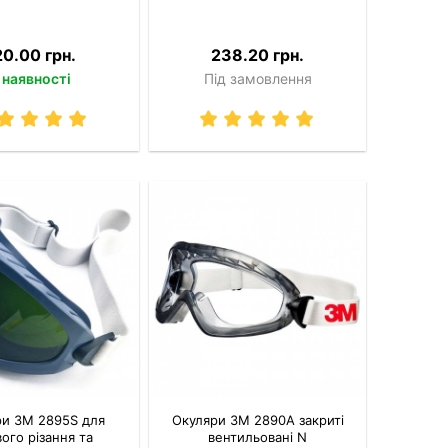
20.00 грн.
238.20 грн.
 наявності
Під замовлення
ри 3M 2895S для
Окуляри 3M 2890A закриті
вого різання та
вентильовані N