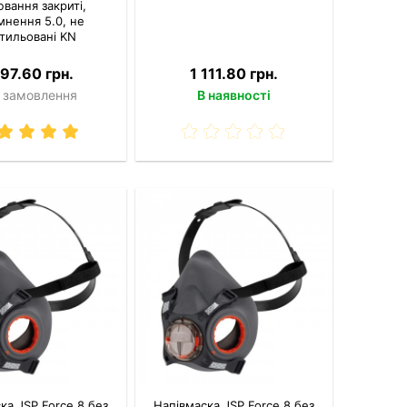
ювання закриті,
мнення 5.0, не
тильовані KN
197.60 грн.
1 111.80 грн.
 замовлення
В наявності
ка JSP Force 8 без
Напівмаска JSP Force 8 без