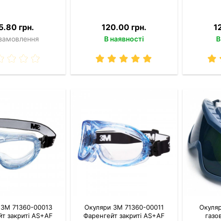
5.80 грн.
120.00 грн.
1
 замовлення
В наявності
В
 3M 71360-00013
Окуляри 3M 71360-00011
Окуля
т закриті AS+AF
Фаренгейт закриті AS+AF
газо