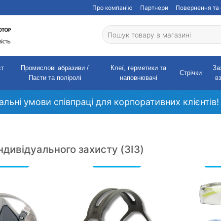
Про компанію
Партнери
Повернення та 
ст
Промислові абразиви /
Клеї, герметики та
За
Стрічки
Пасти та поліролі
наповнювачі
в
кальні умови співпраці для корпоративних клієнтів!
ндивідуального захисту (ЗІЗ)