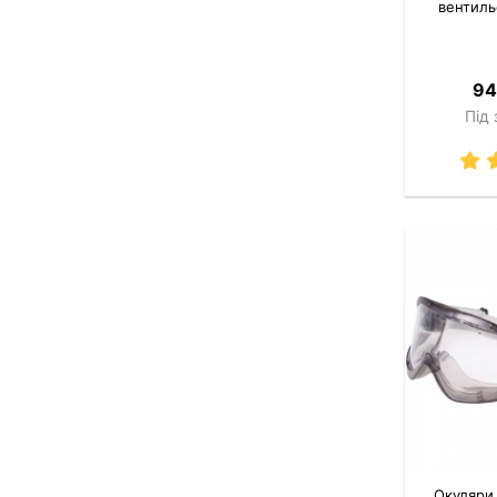
вентиль
94
Під
Окуляри