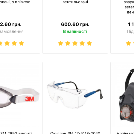
овані, з плівкою
вентильовані
звар
зате
вен
2.60 грн.
600.60 грн.
1 
 замовлення
В наявності
Під
 3M 2890 закриті
Окуляри 3M 17-5118-2040
Напівмас