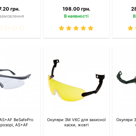
7.20 грн.
198.00 грн.
2
 замовлення
В наявності
В
AS+AF BeSafePro
Окуляри 3M V6C для захисної
Окуляри 3
прозорі, AS+AF
каски, жовті