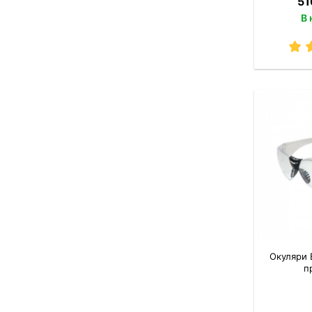
51
В 
Окуляри 
п