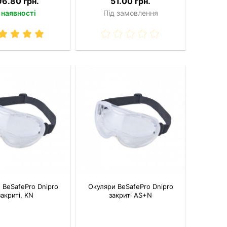
96.80 грн.
51.00 грн.
 наявності
Під замовлення
 BeSafePro Dnipro
Окуляри BeSafePro Dnipro
закриті, KN
закриті AS+N