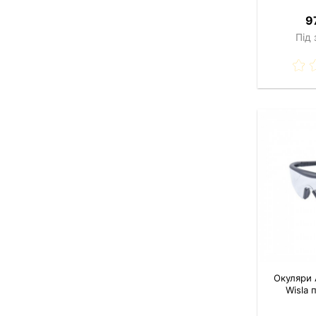
9
Під
Окуляри 
Wisla 