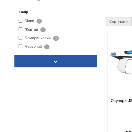
Колір
Білий
Сортувати:
1
Жовтий
1
Помаранчевий
3
Червоний
1
Окуляри JS