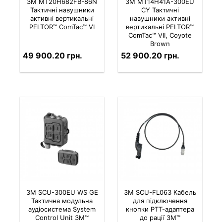
3M MT20H682FB-86N
3M MT14H41A-300EU
Тактичні навушники
CY Тактичні
активні вертикальні
навушники активні
PELTOR™ ComTac™ VI
вертикальні PELTOR™
ComTac™ VIІ, Coyote
Brown
49 900.20 грн.
52 900.20 грн.
3M SCU-300EU WS GE
3M SCU-FL063 Кабель
Тактична модульна
для підключення
аудіосистема System
кнопки РТТ-адаптера
Control Unit 3M™
до рації 3M™