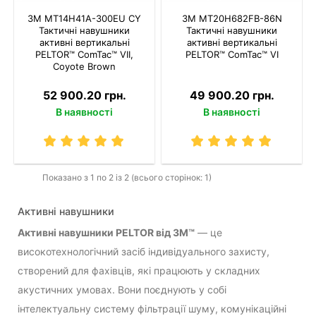
3M MT14H41A-300EU CY
3M MT20H682FB-86N
Тактичні навушники
Тактичні навушники
активні вертикальні
активні вертикальні
PELTOR™ ComTac™ VIІ,
PELTOR™ ComTac™ VI
Coyote Brown
52 900.20 грн.
49 900.20 грн.
В наявності
В наявності
Показано з 1 по 2 із 2 (всього сторінок: 1)
Активні навушники
Активні навушники PELTOR від 3M™
— це
високотехнологічний засіб індивідуального захисту,
створений для фахівців, які працюють у складних
акустичних умовах. Вони поєднують у собі
інтелектуальну систему фільтрації шуму, комунікаційні