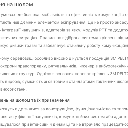
ня на шолом
 умовах, де безпека, мобільність та ефективність комунікації є
тають невід’ємним елементом екіпірування. Це не просто аксесу
інтеграції навушників, адаптерів зв'язку, модулів PTT та додат
актичних ситуаціях. Правильно підібрана система кріплень підв
нижує ризики травм та забезпечує стабільну роботу комунікаційн
ному середовищі особливо високо цінується продукція 3M PELT
 охорони правопорядку, рятувальників, інженерів вибухотехнічних
силових структур. Однією з основних переваг кріплень 3M PELTOR
сть виробів, сумісність зі світовими стандартами тактичних шоло
використанні.
лень на шолом та їх призначення
можуть відрізнятися за конструкцією, функціональністю та типо
полягає у фіксації навушників, комунікаційних систем або адап
міщувалося при інтенсивній динаміці та не втрачало працездатнос