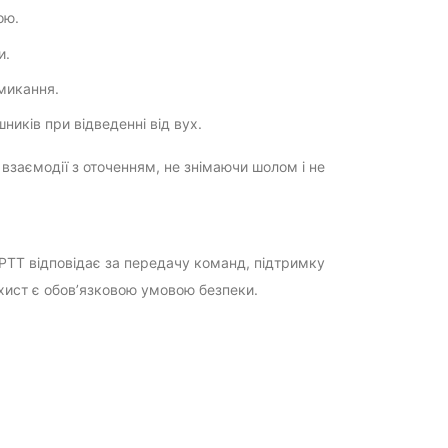
ою.
и.
змикання.
иків при відведенні від вух.
взаємодії з оточенням, не знімаючи шолом і не
 PTT відповідає за передачу команд, підтримку
хист є обов’язковою умовою безпеки.