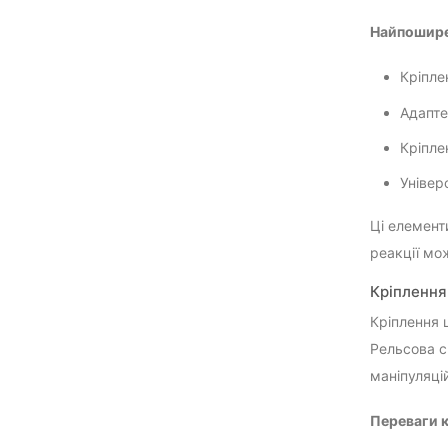
Найпоширен
Кріпле
Адапте
Кріпле
Універ
Ці елемент
реакції мо
Кріплення
Кріплення 
Рельсова с
маніпуляці
Переваги 