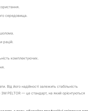
користання.
ого середовища.
 шолома.
и рацій.
ьність комплектуючих.
ня.
. Від його надійності залежить стабільність
ри 3M PELTOR — це стандарт, на який орієнтуються
ходять з ладу, обирайте професійні кріплення для