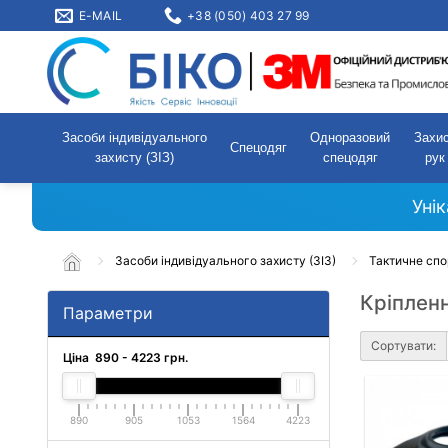
E-MAIL
+38 (050) 403 27 99
Засоби індивідуального
Одноразовий
Захи
Спецодяг
захисту (ЗІЗ)
спецодяг
рук
Уні
Засоби індивідуального захисту (ЗІЗ)
Тактичне сп
Кріплен
Параметри
Сортувати:
Ціна
890
-
4223
грн.
890
905
1053
1564
4223