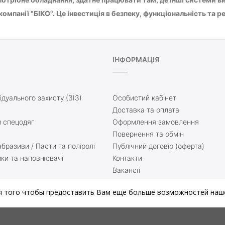
омпанії "БІКО". Це інвестиція в безпеку, функціональність та р
ІНФОРМАЦІЯ
ідуального захисту (ЗІЗ)
Особистий кабінет
Доставка та оплата
 спецодяг
Оформлення замовлення
Повернення та обмін
бразиви / Пасти та поліролі
Публічний договір (оферта)
ики та наповнювачі
Контакти
Вакансії
ття
Доставка та оплата
я того чтобы предоставить Вам еще больше возможностей наше
нати
Блог
й матеріал
Мапа сайту
зварюванні
Зворотній зв’язок