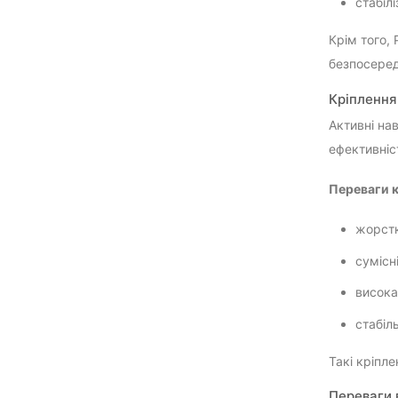
стабіл
Крім того,
безпосеред
Кріплення
Активні на
ефективніст
Переваги к
жорстк
сумісн
висока
стабіл
Такі кріпл
Переваги 