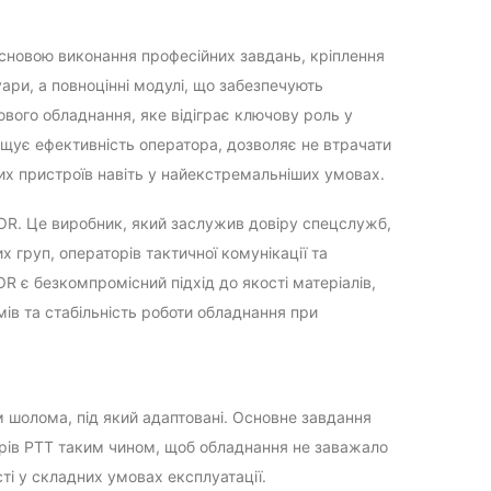
 основою виконання професійних завдань, кріплення
ари, а повноцінні модулі, що забезпечують
кового обладнання, яке відіграє ключову роль у
ищує ефективність оператора, дозволяє не втрачати
их пристроїв навіть у найекстремальніших умовах.
OR. Це виробник, який заслужив довіру спецслужб,
 груп, операторів тактичної комунікації та
 є безкомпромісний підхід до якості матеріалів,
мів та стабільність роботи обладнання при
м шолома, під який адаптовані. Основне завдання
терів PTT таким чином, щоб обладнання не заважало
ті у складних умовах експлуатації.