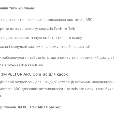
іші типи кріплень:
ння для тактичних касок з рельсовою системою ARC
ри та кожухи захисту модулів Push-to-Talk
ння для активних навушників тактичного класу
сальні модульні системи під комунікаційні пристрої
и забезпечують стабільність, ергономіку та оперативний доступ 
же вирішувати результат.
 3M PELTOR ARC ComTac для касок
цієї серії розроблені для швидкої інтеграції активних навушникі
истема ARC дозволяє встановлювати та знімати навушники буква
й.
кріплення 3M PELTOR ARC ComTac: