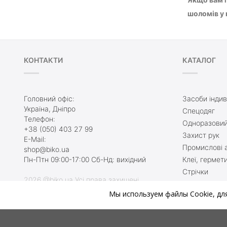
шоломів у к
КОНТАКТИ
КАТАЛОГ
Головний офіс:
Засоби індив
Україна, Дніпро
Спецодяг
Телефон:
Одноразовий
+38 (050) 403 27 99
Захист рук
E-Mail:
Промислові а
shop@biko.ua
Пн-Птн 09:00-17:00 Сб-Нд: вихідний
Клеї, гермет
Стрічки
2026 @biko.ua Усі права захищені
Захисне взу
Мы используем файлы Cookie, дл
Туалетні кім
Ми онлайн, приєднуйтесь:
Протиральни
Захист при 