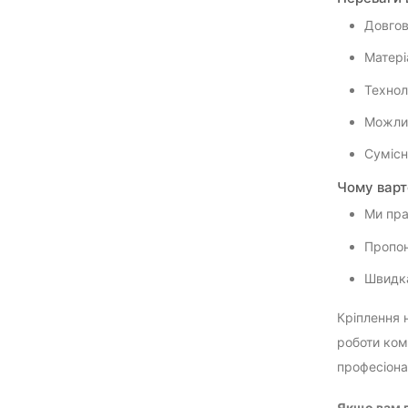
Довгов
Матері
Технол
Можлив
Сумісн
Чому варт
Ми пра
Пропон
Швидка
Кріплення 
роботи ком
професіона
Якщо вам п