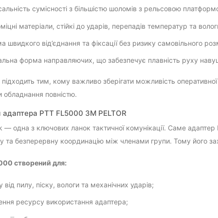
сальність сумісності з більшістю шоломів з рельсовою платформ
міцні матеріали, стійкі до ударів, перепадів температур та волог
а швидкого від’єднання та фіксації без ризику самовільного ро
льна форма направляючих, що забезпечує плавність руху навушн
 підходить тим, кому важливо зберігати можливість оперативної 
и обладнання повністю.
 адаптера PTT FL5000 3M PELTOR
lk — одна з ключових ланок тактичної комунікації. Саме адаптер
ку та безперервну координацію між членами групи. Тому його за
000 створений для:
 від пилу, піску, вологи та механічних ударів;
ення ресурсу використання адаптера;