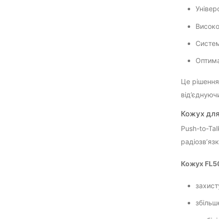
Універ
Високо
Систем
Оптима
Це рішення
від’єднуюч
Кожух для
Push-to-Ta
радіозв’яз
Кожух FL5
захисту
збільш