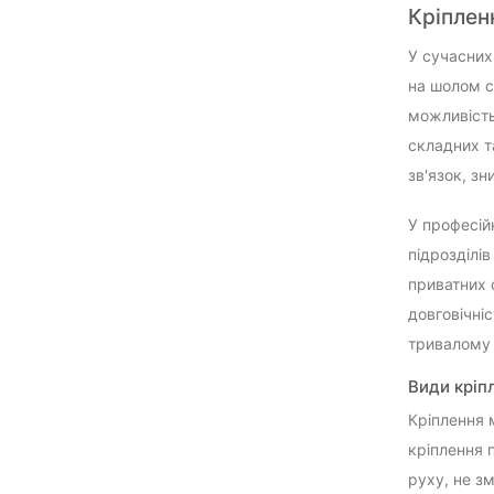
Кріплен
У сучасних
на шолом с
можливість 
складних т
зв'язок, з
У професій
підрозділів
приватних 
довговічні
тривалому 
Види кріп
Кріплення 
кріплення 
руху, не з