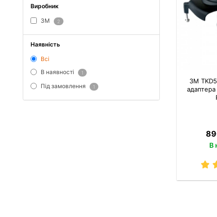
Виробник
3M
2
Наявність
Всі
В наявності
1
3M TKD5
Під замовлення
1
адаптера
89
В 