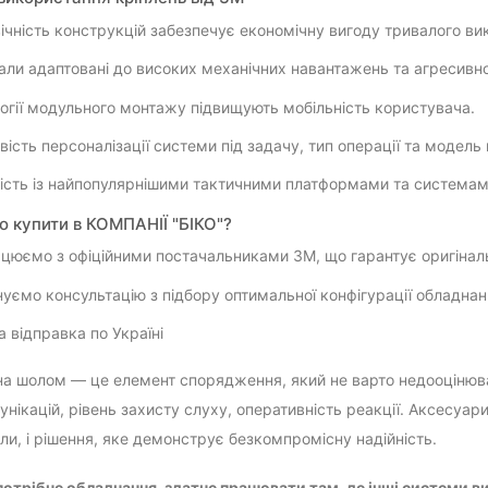
ічність конструкцій забезпечує економічну вигоду тривалого ви
али адаптовані до високих механічних навантажень та агресивн
огії модульного монтажу підвищують мобільність користувача.
ість персоналізації системи під задачу, тип операції та модель
ість із найпопулярнішими тактичними платформами та системам
о купити в КОМПАНІЇ "БІКО"?
цюємо з офіційними постачальниками 3M, що гарантує оригінал
уємо консультацію з підбору оптимальної конфігурації обладнан
 відправка по Україні
на шолом — це елемент спорядження, який не варто недооцінювати
унікацій, рівень захисту слуху, оперативність реакції. Аксесуа
ли, і рішення, яке демонструє безкомпромісну надійність.
отрібне обладнання, здатне працювати там, де інші системи ви