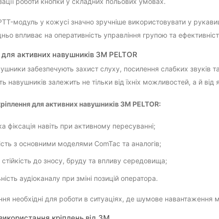
ізації роботи кнопки у складних польових умовах.
 PTT-модуль у кожусі значно зручніше використовувати у рукави
ньо впливає на оперативність управління групою та ефективніст
 для активних навушників 3M PELTOR
вушники забезпечують захист слуху, посилення слабких звуків 
ь навушників залежить не тільки від їхніх можливостей, а й від я
ріплення для активних навушників 3M PELTOR:
а фіксація навіть при активному пересуванні;
ість з основними моделями ComTac та аналогів;
 стійкість до зносу, бруду та впливу середовища;
ьність аудіоканалу при зміні позицій оператора.
ення необхідні для роботи в ситуаціях, де шумове навантаження 
використання кріплень від 3M