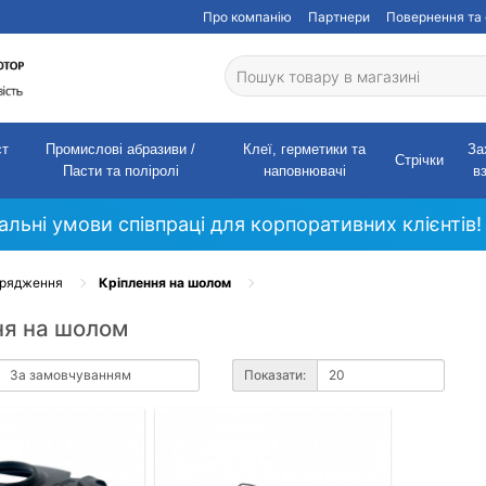
Про компанію
Партнери
Повернення та 
ст
Промислові абразиви /
Клеї, герметики та
За
Стрічки
Пасти та поліролі
наповнювачі
в
кальні умови співпраці для корпоративних клієнтів!
орядження
Кріплення на шолом
ня на шолом
Показати: