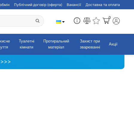
обмін
Публічний договір (оферта)
Вакансії
Доставка та оплата
0
хисне
Туалетні
Протиральний
Захист при
Акції
зуття
кімнати
матеріал
зварюванні
 >>>