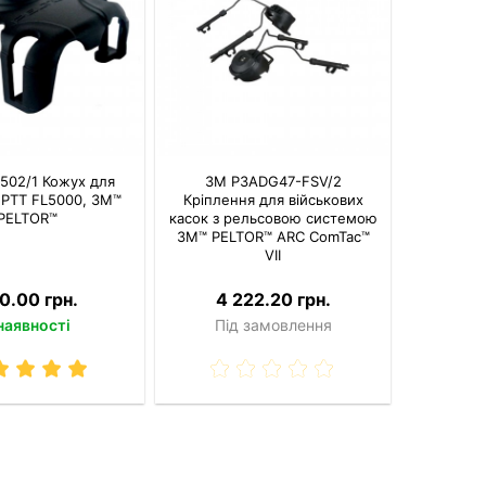
502/1 Кожух для
3M P3ADG47-FSV/2
 PTT FL5000, 3M™
Кріплення для військових
PELTOR™
касок з рельсовою системою
3M™ PELTOR™ ARC ComTac™
VIІ
0.00 грн.
4 222.20 грн.
наявності
Під замовлення