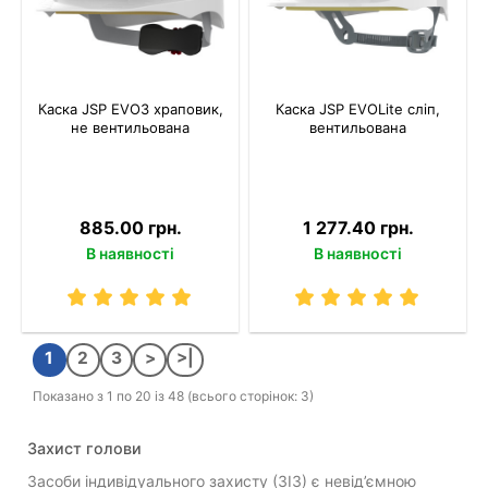
Каска JSP EVO3 храповик,
Каска JSP EVOLite сліп,
не вентильована
вентильована
885.00 грн.
1 277.40 грн.
В наявності
В наявності
1
2
3
>
>|
Показано з 1 по 20 із 48 (всього сторінок: 3)
Захист голови
Засоби індивідуального захисту (ЗІЗ) є невід’ємною