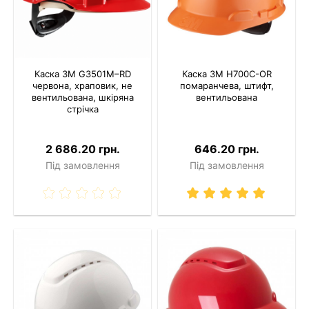
Каска 3M G3501M–RD
Каска 3M H700C-OR
червона, храповик, не
помаранчева, штифт,
вентильована, шкіряна
вентильована
стрічка
2 686.20 грн.
646.20 грн.
Під замовлення
Під замовлення