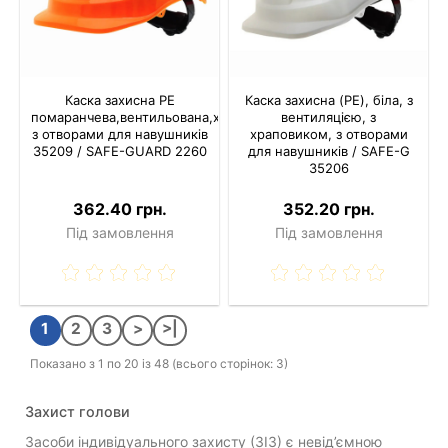
Каска захисна PE
Каска захисна (PE), біла, з
помаранчева,вентильована,храповик,
вентиляцією, з
з отворами для навушників
храповиком, з отворами
35209 / SAFE-GUARD 2260
для навушників / SAFE-G
35206
362.40 грн.
352.20 грн.
Під замовлення
Під замовлення
1
2
3
>
>|
Показано з 1 по 20 із 48 (всього сторінок: 3)
Захист голови
Засоби індивідуального захисту (ЗІЗ) є невід’ємною