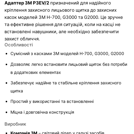
Адаптер 3M P3EV/2
 призначений для надійного 
кріплення захисного лицьового щитка до захисних 
касок моделей 3M H-700, G3000 та G2000. Це зручне 
та ефективне рішення для ситуацій, коли на касці не 
встановлені навушники, але необхідно забезпечити 
захист обличчя.
Особливості
Сумісний з касками 3M моделей H-700, G3000, G2000
Дозволяє легко встановити лицьовий щиток без потреби 
в додаткових елементах
Забезпечує надійне та стабільне кріплення захисного 
щитка
Простий у використанні та встановленні
Міцна і довговічна конструкція
Виробник
Компанія 3M
 – світовий лідер у галузі засобів 