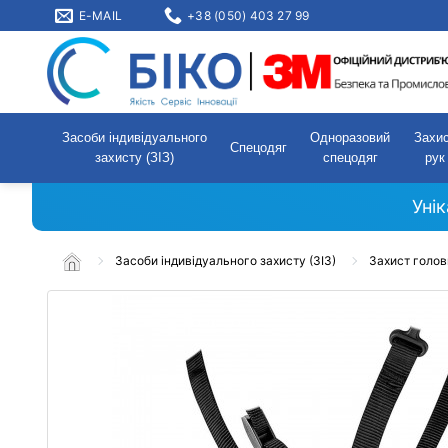
E-MAIL
+38 (050) 403 27 99
Засоби індивідуального
Одноразовий
Захи
Спецодяг
захисту (ЗІЗ)
спецодяг
рук
Уні
Засоби індивідуального захисту (ЗІЗ)
Захист голов