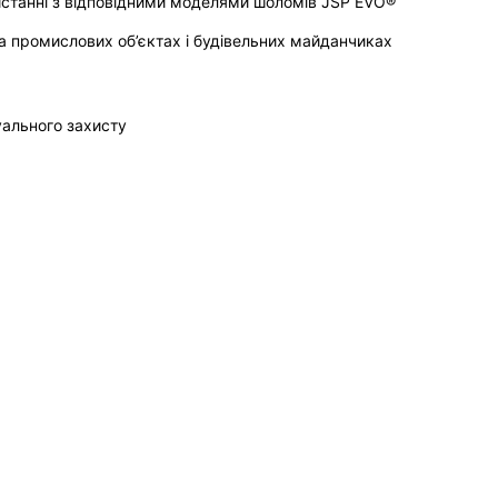
истанні з відповідними моделями шоломів JSP EVO®
на промислових об’єктах і будівельних майданчиках
уального захисту