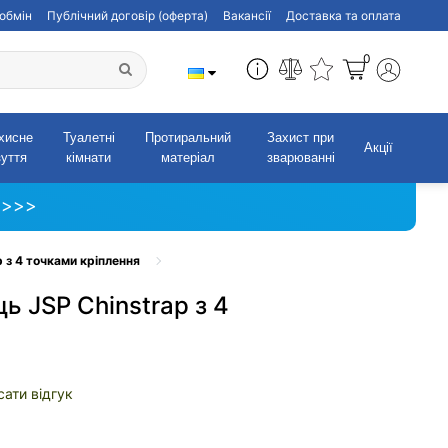
обмін
Публічний договір (оферта)
Вакансії
Доставка та оплата
0
хисне
Туалетні
Протиральний
Захист при
Акції
зуття
кімнати
матеріал
зварюванні
 >>>
 з 4 точками кріплення
ь JSP Chinstrap з 4
ати відгук