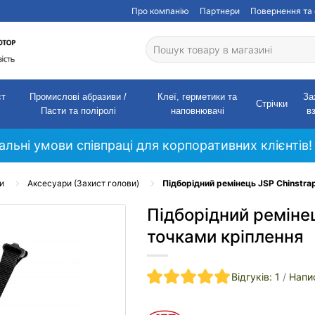
Про компанію
Партнери
Повернення та 
ст
Промислові абразиви /
Клеї, герметики та
За
Стрічки
Пасти та поліролі
наповнювачі
в
кальні умови співпраці для корпоративних клієнтів!
и
Аксесуари (Захист голови)
Підборідний ремінець JSP Chinstrap
Підборідний ремінец
точками кріплення
Відгуків: 1
/
Напис