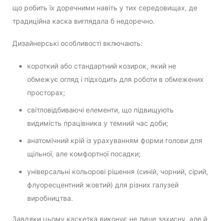
що робить їх доречними навіть у тих середовищах, де
традиційна каска виглядала б недоречно.
Дизайнерські особливості включають:
короткий або стандартний козирок, який не
обмежує огляд і підходить для роботи в обмежених
просторах;
світловідбиваючі елементи, що підвищують
видимість працівника у темний час доби;
анатомічний крій із урахуванням форми голови для
щільної, але комфортної посадки;
універсальні кольорові рішення (синій, чорний, сірий,
флуоресцентний жовтий) для різних галузей
виробництва.
Завдяки цьому каскетка виконує не лише захисну, але й