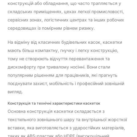
конструкцій або обладнання, що часто трапляється у
складських приміщеннях, цехах легкої промисловості,
сервісних зонах, логістичних центрах та інших робочих
середовищах із помірним рівнем ризику.
На відміну від класичних будівельних касок, каскетки
мають більш компактну, гнучку і легку конструкцію,
тому не створюють відчуття перевантаження та
дискомфорту при тривалому носінні. Вони стали
популярним рішенням для працівників, які прагнуть
поєднувати захист, мобільність і професійний зовнішній
вигляд.
Конструкція та технічні характеристики каскеток
Основна конструкція каскетки складається з
текстильного зовнішнього шару та внутрішньої жорсткої
вставки, яка виготовляється з ударостійких матеріалів,
таких як ABS-пластик або HDPE (високощільний