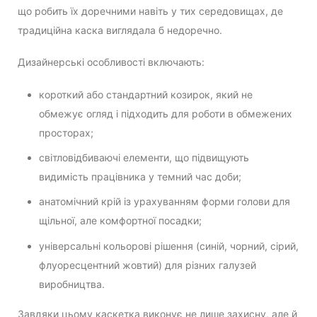
що робить їх доречними навіть у тих середовищах, де
традиційна каска виглядала б недоречно.
Дизайнерські особливості включають:
короткий або стандартний козирок, який не
обмежує огляд і підходить для роботи в обмежених
просторах;
світловідбиваючі елементи, що підвищують
видимість працівника у темний час доби;
анатомічний крій із урахуванням форми голови для
щільної, але комфортної посадки;
універсальні кольорові рішення (синій, чорний, сірий,
флуоресцентний жовтий) для різних галузей
виробництва.
Завдяки цьому каскетка виконує не лише захисну, але й