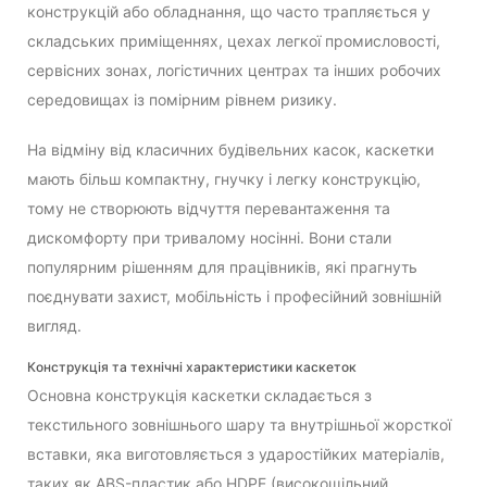
конструкцій або обладнання, що часто трапляється у
складських приміщеннях, цехах легкої промисловості,
сервісних зонах, логістичних центрах та інших робочих
середовищах із помірним рівнем ризику.
На відміну від класичних будівельних касок, каскетки
мають більш компактну, гнучку і легку конструкцію,
тому не створюють відчуття перевантаження та
дискомфорту при тривалому носінні. Вони стали
популярним рішенням для працівників, які прагнуть
поєднувати захист, мобільність і професійний зовнішній
вигляд.
Конструкція та технічні характеристики каскеток
Основна конструкція каскетки складається з
текстильного зовнішнього шару та внутрішньої жорсткої
вставки, яка виготовляється з ударостійких матеріалів,
таких як ABS-пластик або HDPE (високощільний