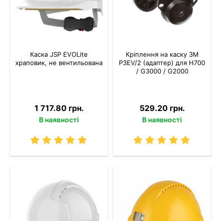
Каска JSP EVOLite
Кріплення на каску 3M
храповик, не вентильована
P3EV/2 (адаптер) для Н700
/ G3000 / G2000
1 717.80 грн.
529.20 грн.
В наявності
В наявності