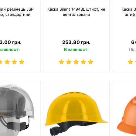
ний ремінець JSP
Каска Silent 1494ВL штифт, не
Каска 3
ap, стандартний
вентильована
штифт
3.00 грн.
253.80 грн.
6
наявності
В наявності
Під