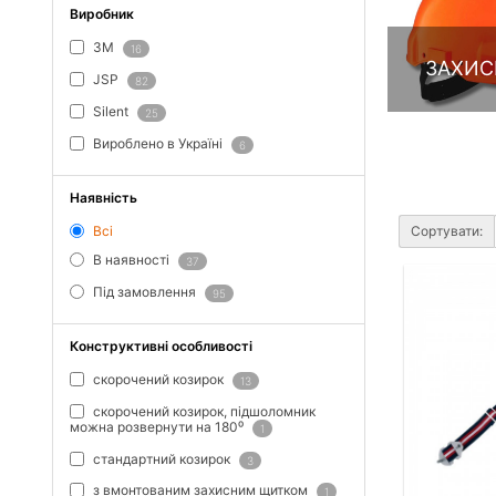
Виробник
3M
16
ЗАХИС
JSP
82
Silent
25
Вироблено в Україні
6
Наявність
Всі
Сортувати:
В наявності
37
Під замовлення
95
Конструктивні особливості
cкорочений козирок
13
cкорочений козирок, підшоломник
можна розвернути на 180⁰
1
cтандартний козирок
3
з вмонтованим захисним щитком
1