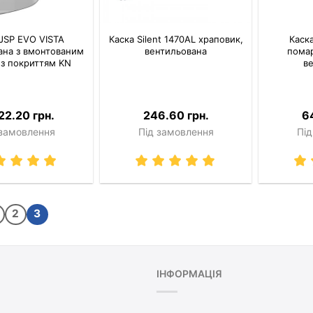
 JSP EVO VISTA
Каска Silent 1470AL храповик,
Каск
ана з вмонтованим
вентильована
помар
з покриттям KN
в
22.20 грн.
246.60 грн.
6
 замовлення
Під замовлення
Під
2
3
ІНФОРМАЦІЯ