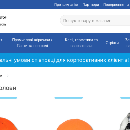
Про компанію
Партнери
Повернення та 
ст
Промислові абразиви /
Клеї, герметики та
За
Стрічки
Пасти та поліролі
наповнювачі
в
кальні умови співпраці для корпоративних клієнтів!
ви
голови