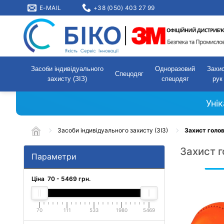
E-MAIL
+38 (050) 403 27 99
Засоби індивідуального
Одноразовий
Захи
Спецодяг
захисту (ЗІЗ)
спецодяг
рук
Уні
Засоби індивідуального захисту (ЗІЗ)
Захист голо
Захист 
Параметри
Ціна
70
-
5469
грн.
70
111
533
1980
5469