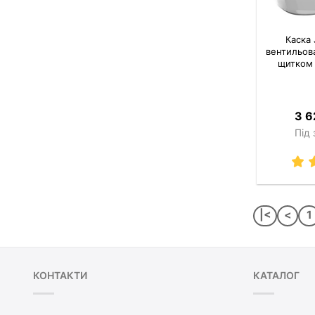
Каска
вентильов
щитком 
3 6
Під
|<
<
1
КОНТАКТИ
КАТАЛОГ