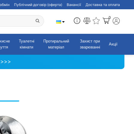
обмін
Публічний договір (оферта)
Вакансії
Доставка та оплата
0
хисне
Туалетні
Протиральний
Захист при
Акції
зуття
кімнати
матеріал
зварюванні
 >>>