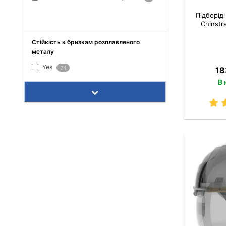
ПОКАЗАТИ ВСЕ
Підборід
Chinstr
Стійкість к бризкам розплавленого
металу
Yes
24
18
В 