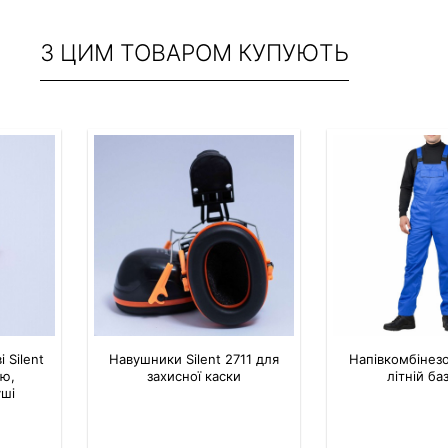
З ЦИМ ТОВАРОМ КУПУЮТЬ
 Silent
Навушники Silent 2711 для
Напівкомбінез
ою,
захисної каски
літній ба
уші