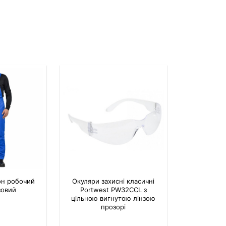
он робочий
Окуляри захисні класичні
зовий
Portwest PW32CCL з
цільною вигнутою лінзою
прозорі