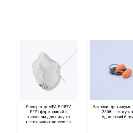
Респіратор MFA F-167V
Вставки протишумові
FFP1 формований з
2306c з мотузк
клапаном для пилу та
одноразові бер
нетоксичних аерозолів