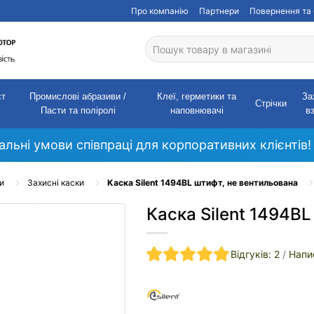
Про компанію
Партнери
Повернення та 
ст
Промислові абразиви /
Клеї, герметики та
За
Стрічки
Пасти та поліролі
наповнювачі
в
кальні умови співпраці для корпоративних клієнтів!
и
Захисні каски
Каска Silent 1494ВL штифт, не вентильована
Каска Silent 1494ВL
Відгуків: 2
/
Напи