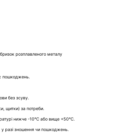
 бризок розплавленого металу
є пошкоджень.
ови без зсуву.
и, щитки) за потреби.
атурі нижче -10°C або вище +50°C.
у у разі зношення чи пошкоджень.