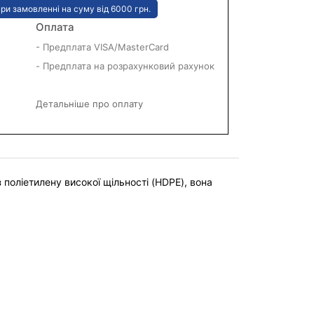
ри замовленні на суму від 6000 грн.
Оплата
- Предплата VISA/MasterCard
- Предплата на розрахунковий рахунок
Детальніше про оплату
 поліетилену високої щільності (HDPE), вона 