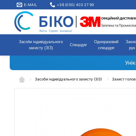
E-MAIL
+38 (050) 403 27 99
Засоби індивідуального
Одноразовий
Захи
Спецодяг
захисту (ЗІЗ)
спецодяг
рук
Уні
Засоби індивідуального захисту (ЗІЗ)
Захист голов