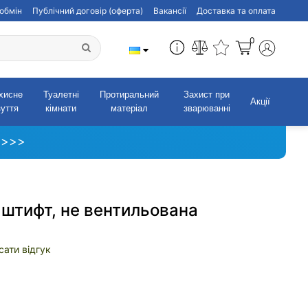
обмін
Публічний договір (оферта)
Вакансії
Доставка та оплата
0
хисне
Туалетні
Протиральний
Захист при
Акції
зуття
кімнати
матеріал
зварюванні
 >>>
 штифт, не вентильована
сати відгук