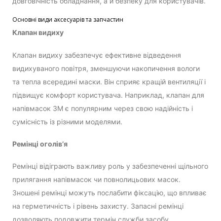
довговічність обладнання, а й безпеку для користувачів.
Основні види аксесуарів та запчастин
Клапан видиху
Клапан видиху забезпечує ефективне відведення
видихуваного повітря, зменшуючи накопичення вологи
та тепла всередині маски. Він сприяє кращій вентиляції і
підвищує комфорт користувача. Наприклад, клапан для
напівмасок 3M є популярним через свою надійність і
сумісність із різними моделями.
Ремінці оголів’я
Ремінці відіграють важливу роль у забезпеченні щільного
прилягання напівмасок чи повнолицьових масок.
Зношені ремінці можуть послабити фіксацію, що впливає
на герметичність і рівень захисту. Запасні ремінці
дозволяють подовжити термін служби засобу