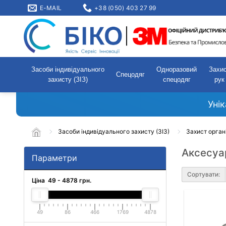
E-MAIL
+38 (050) 403 27 99
Засоби індивідуального
Одноразовий
Захи
Спецодяг
захисту (ЗІЗ)
спецодяг
рук
Уні
Засоби індивідуального захисту (ЗІЗ)
Захист орган
Аксесуа
Параметри
Сортувати:
Ціна
49
-
4878
грн.
49
86
466
1769
4878