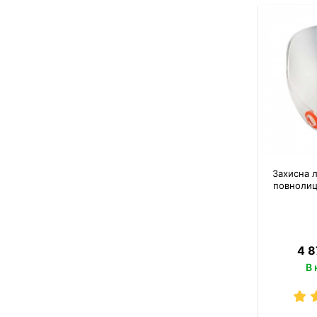
Захисна 
повнолиц
4 8
В 