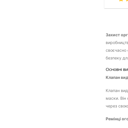
Захист орг
виробництв
своєчасно 
безпеку дл
Основні ви
Клапан ви
Клапан вид
маски. Він
через свою 
Ремінці ого