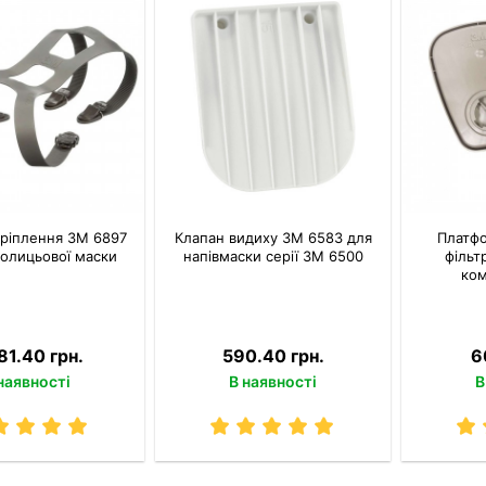
ріплення 3M 6897
Клапан видиху 3М 6583 для
Платф
олицьової маски
напівмаски серії 3М 6500
фільтр
ком
81.40 грн.
590.40 грн.
6
наявності
В наявності
В