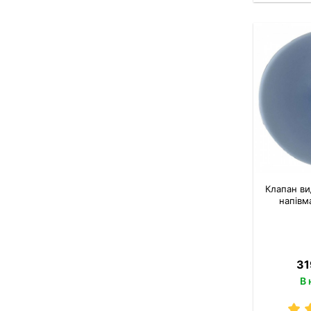
Клапан ви
напівм
31
В 