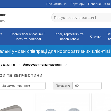
Про компанію
Партнери
Повернення та 
ст
Промислові абразиви /
Клеї, герметики та
За
Стрічки
Пасти та поліролі
наповнювачі
в
кальні умови співпраці для корпоративних клієнтів!
ів дихання
Аксесуари та запчастини
ри та запчастини
Показати: