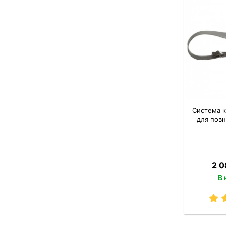
Система к
для повн
2 0
В 