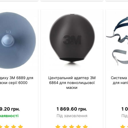
диху 3M 6889 для
Центральний адаптер 3M
Система 
аски серії 6000
6864 для повнолицьової
для нап
маски
9.20 грн.
1 869.60 грн.
1 
наявності
Під замовлення
Під