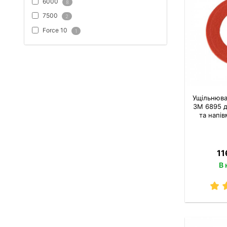
6000
8
7500
2
Force 10
1
Ущільнюва
3M 6895 д
та напів
11
В 