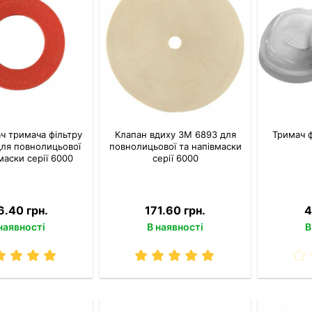
ч тримача фільтру
Клапан вдиху 3M 6893 для
Тримач ф
ля повнолицьової
повнолицьової та напівмаски
маски серії 6000
серії 6000
6.40 грн.
171.60 грн.
4
наявності
В наявності
В