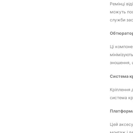
Ремінці ві
можуть пос
служби зас
Обтюрато
Ці компоне
мінімізуют
зношення, 
Система к
Кріплення 
система кр
Платформа
Цей аксесу
монтаж і д