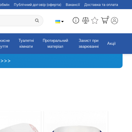
обмін
Публічний договір (оферта)
Вакансії
Доставка та оплата
0
хисне
Туалетні
Протиральний
Захист при
Акції
зуття
кімнати
матеріал
зварюванні
 >>>