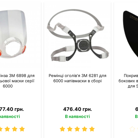
лінза 3M 6898 для
Ремінці оголів'я 3M 6281 для
Покрив
ьової маски серії
6000 напівмаски в сборі
бокових 
6000
для 
77.40 грн.
476.40 грн.
6
наявності
В наявності
В