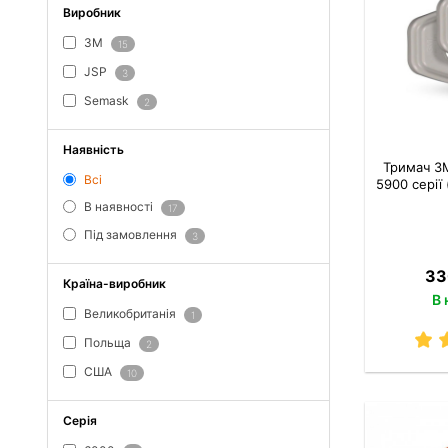
Виробник
3M
15
JSP
3
Semask
2
Наявність
Тримач 3M
Всі
5900 серії 
В наявності
17
Під замовлення
3
33
Країна-виробник
В 
Великобританія
1
Польща
2
США
10
Серія