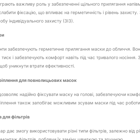
діграють важливу роль у забезпеченні щільного прилягання напі
лабити фіксацію, що впливає на герметичність і рівень захисту.
обу індивідуального захисту (ЗІЗ).
ри
нти забезпечують герметичне прилягання маски до обличчя. Вони
ь тиск і забезпечують комфорт навіть під час тривалого носіння
щоб уникнути втрати ефективності.
ріплення для повнолицьових масок
дозволяє надійно фіксувати маску на голові, забезпечуючи комфор
іплення також запобігає можливим зсувам маски під час роботи
 для фільтрів
ар дає змогу використовувати різні типи фільтрів, залежно від
емонтаж фільтрів, роблячи їх заміну швидкою та зручною.