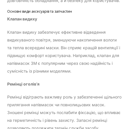
довговічність обладнання, а й безпеку для користувачів.
Основні види аксесуарів та запчастин
Клапан видиху
Клапан видиху забезпечує ефективне відведення
видихуваного повітря, зменшуючи накопичення вологи
та тепла всередині маски. Він сприяє кращій вентиляції і
підвищує комфорт користувача. Наприклад, клапан для
напівмасок 3M є популярним через свою надійність і
сумісність із різними моделями.
Ремінці оголів’я
Ремінці відіграють важливу роль у забезпеченні щільного
прилягання напівмасок чи повнолицьових масок.
Зношені ремінці можуть послабити фіксацію, що впливає
на герметичність і рівень захисту. Запасні ремінці
дозволяють подовжити термін служби засобу