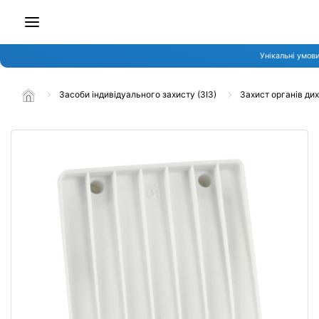
Унікальні умови
Засоби індивідуального захисту (ЗІЗ)
Захист органів ди