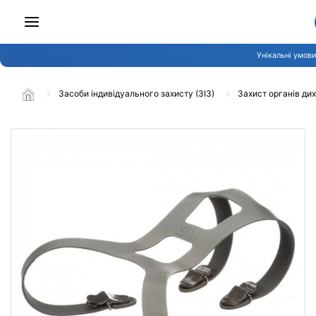
Унікальні умови
Засоби індивідуального захисту (ЗІЗ)
Захист органів ди