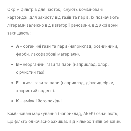
Окрім фільтрів для часток, існують комбіновані
картриджі для захисту від газів та парів. Їх позначають
літерами залежно від категорії речовини, від якої вони
захищають:
A
– органічні гази та пари (наприклад, розчинники,
фарби, лакофарбові матеріали).
B
– неорганічні гази та пари (наприклад, хлор,
сірчистий газ).
E
– кислі гази та пари (наприклад, діоксид сірки,
хлористий водень).
K
– аміак і його похідні.
Комбіновані маркування (наприклад, ABEK) означають,
що фільтр одночасно захищає від кількох типів речовин.