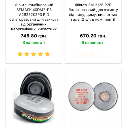
Фільтр комбінований
Фільтр 3M 2128 P2R
SEMASK 40DM2-P3
багаторазовий для захисту
A2B2E2K2P3 R D
від пилу, диму, кислотних
багаторазовий для захисту
газів (2 шт. в комплекті)
від органічних,
неорганічних, кислотних
газів аміаку та пилу (1 шт.)
748.80 грн.
670.20 грн.
В наявності
В наявності