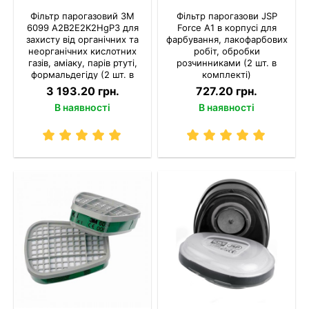
Фільтр парогазовий 3M
Фільтр парогазови JSP
6099 A2B2E2K2HgP3 для
Force A1 в корпусі для
захисту від органічних та
фарбування, лакофарбових
неорганічних кислотних
робіт, обробки
газів, аміаку, парів ртуті,
розчинниками (2 шт. в
формальдегіду (2 шт. в
комплекті)
комплекті)
3 193.20 грн.
727.20 грн.
В наявності
В наявності