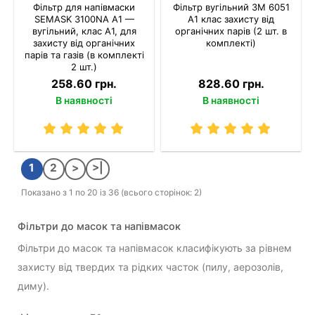
Фільтр для напівмаски
Фільтр вугільний 3M 6051
SEMASK 3100NA A1 —
A1 клас захисту від
вугільний, клас A1, для
органічних парів (2 шт. в
захисту від органічних
комплекті)
парів та газів (в комплекті
2 шт.)
258.60 грн.
828.60 грн.
В наявності
В наявності
1
2
>
>|
Показано з 1 по 20 із 36 (всього сторінок: 2)
Фільтри до масок та напівмасок
Фільтри до масок та напівмасок класифікують за рівнем
захисту від твердих та рідких часток (пилу, аерозолів,
диму).