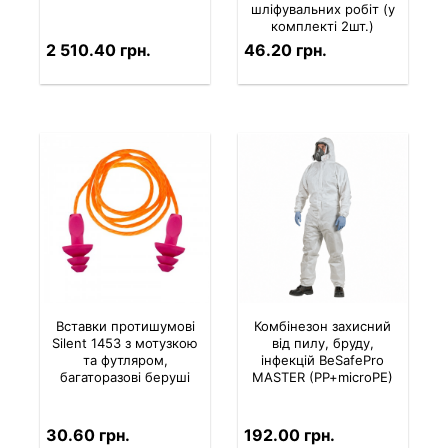
шліфувальних робіт (у
комплекті 2шт.)
2 510.40 грн.
46.20 грн.
Вставки протишумові
Комбінезон захисний
Silent 1453 з мотузкою
від пилу, бруду,
та футляром,
інфекцій BeSafePro
багаторазові беруші
MASTER (PP+microPE)
30.60 грн.
192.00 грн.