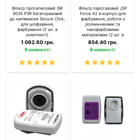
Фільтр протипиловий 3M
Фільтр парогазовий JSP
9035 P3R багаторазовий
Force A2 в корпусі для
до напівмаски Secure Click,
фарбування, роботи з
для шліфування,
розчинниками та
фарбування (2 шт. в
лакофарбовими
комплекті)
матеріалами (2 шт. в
комплекті)
1 062.60 грн.
854.40 грн.
В наявності
В наявності