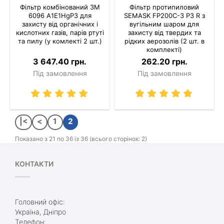
Фільтр комбінований 3M
Фільтр протипиловий
6096 A1E1HgP3 для
SEMASK FP200C-3 P3 R з
захисту від органічних і
вугільним шаром для
кислотних газів, парів ртуті
захисту від твердих та
та пилу (у комлекті 2 шт.)
рідких аерозолів (2 шт. в
комплекті)
3 647.40 грн.
262.20 грн.
Під замовлення
Під замовлення
|<
<
1
2
Показано з 21 по 36 із 36 (всього сторінок: 2)
КОНТАКТИ
Головний офіс:
Україна, Дніпро
Телефон: