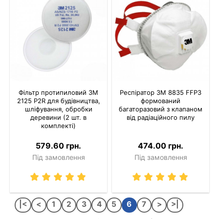
Фільтр протипиловий 3M
Респіратор 3M 8835 FFP3
2125 P2R для будівництва,
формований
шліфування, обробки
багаторазовий з клапаном
деревини (2 шт. в
від радіаційного пилу
комплекті)
579.60 грн.
474.00 грн.
Під замовлення
Під замовлення
|<
<
1
2
3
4
5
6
7
>
>|