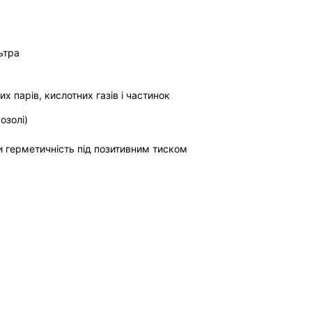
ьтра
х парів, кислотних газів і частинок
озолі)
и герметичність під позитивним тиском
в