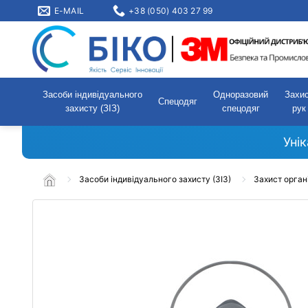
E-MAIL
+38 (050) 403 27 99
Засоби індивідуального
Одноразовий
Захи
Спецодяг
захисту (ЗІЗ)
спецодяг
рук
Уні
Засоби індивідуального захисту (ЗІЗ)
Захист орган