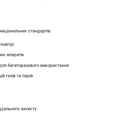
національних стандартів:
повітрі
их апаратів
для багаторазового використання
ій газів та парів
дуального захисту