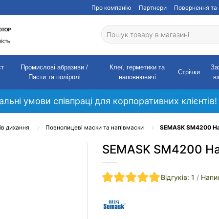
Про компанію
Партнери
Повернення та 
ст
Промислові абразиви /
Клеї, герметики та
За
Стрічки
Пасти та поліролі
наповнювачі
в
кальні умови співпраці для корпоративних клієнтів!
ів дихання
Повнолицеві маски та напівмаски
SEMASK SM4200 Нап
SEMASK SM4200 Нап
Відгуків: 1
/
Напис