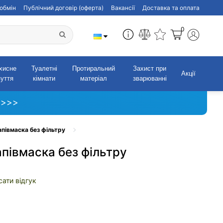
обмін
Публічний договір (оферта)
Вакансії
Доставка та оплата
0
хисне
Туалетні
Протиральний
Захист при
Акції
зуття
кімнати
матеріал
зварюванні
 >>>
івмаска без фільтру
івмаска без фільтру
ати відгук