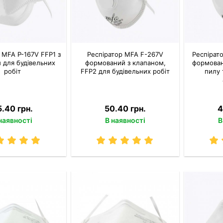
 MFA P-167V FFP1 з
Респіратор MFA F-267V
Респірат
 для будівельних
формований з клапаном,
формован
робіт
FFP2 для будівельних робіт
пилу 
5.40 грн.
50.40 грн.
4
наявності
В наявності
В