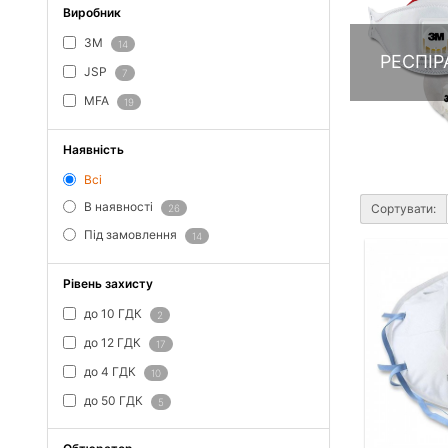
Виробник
3M
14
РЕСПІР
JSP
7
MFA
19
Наявність
Всі
В наявності
Сортувати:
26
Під замовлення
14
Рівень захисту
до 10 ГДК
2
до 12 ГДК
17
до 4 ГДК
10
до 50 ГДК
5