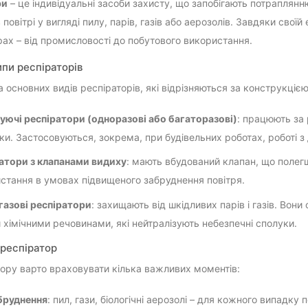
ри
– це індивідуальні засоби захисту, що запобігають потраплян
 повітрі у вигляді пилу, парів, газів або аерозолів. Завдяки свої
рах – від промисловості до побутового використання.
ипи респіраторів
а основних видів респіраторів, які відрізняються за конструкці
уючі респіратори (одноразові або багаторазові)
: працюють за 
ки. Застосовуються, зокрема, при будівельних роботах, роботі з
атори з клапанами видиху
: мають вбудований клапан, що полег
стання в умовах підвищеного забруднення повітря.
азові респіратори
: захищають від шкідливих парів і газів. Вон
 хімічними речовинами, які нейтралізують небезпечні сполуки.
 респіратор
бору варто враховувати кілька важливих моментів:
бруднення
: пил, гази, біологічні аерозолі – для кожного випадку п