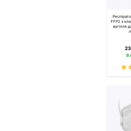
Респірат
FFP2 з кл
вугілля 
л
23
В 