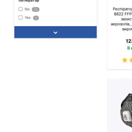
Обтюратор
Респірат
No
25
8822 FFP
Yes
9
захис
аерозолів,
виро
12
В 