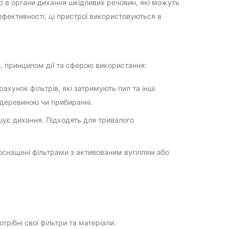
ню в органи дихання шкідливих речовин, які можуть
й ефективності, ці пристрої використовуються в
єю, принципом дії та сферою використання:
рахунок фільтрів, які затримують пил та інші
 деревиною чи прибиранні.
шує дихання. Підходять для тривалого
и оснащені фільтрами з активованим вугіллям або
отрібні свої фільтри та матеріали.