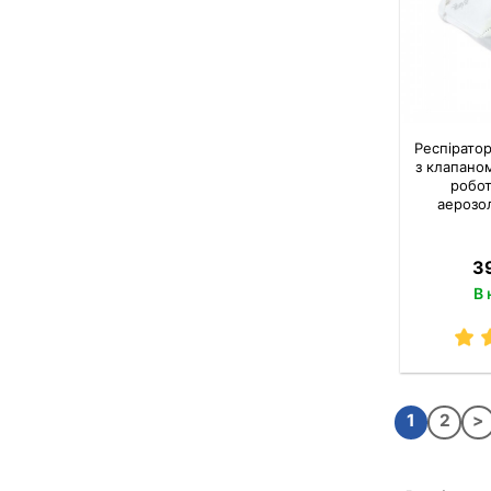
Респірато
з клапано
робот
аерозо
39
В 
1
2
>