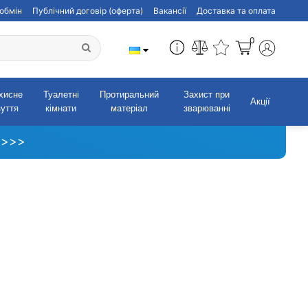
обмін
Публічний договір (оферта)
Вакансії
Доставка та оплата
0
хисне
Туалетні
Протиральний
Захист при
Акції
зуття
кімнати
матеріал
зварюванні
 >>>