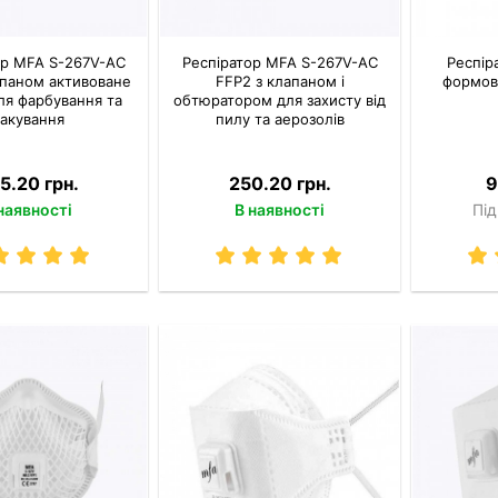
ор MFA S-267V-AC
Респіратор MFA S-267V-AC
Респір
апаном активоване
FFP2 з клапаном і
формов
для фарбування та
обтюратором для захисту від
акування
пилу та аерозолів
5.20 грн.
250.20 грн.
9
наявності
В наявності
Під