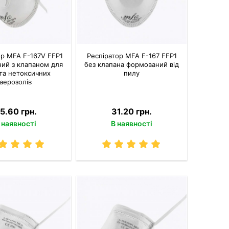
ор MFA F-167V FFP1
Респіратор MFA F-167 FFP1
ий з клапаном для
без клапана формований від
та нетоксичних
пилу
аерозолів
5.60 грн.
31.20 грн.
 наявності
В наявності