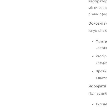
Респірато
міститися в
різних сфе
Основні т
Існує кільк
Фільтр
частин
Респір
викори
Протиг
іншими
Як обрати
Під час ви
Тип за