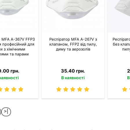
р MFA A-367V FFP3
Респіратор MFA A-267V з
Респірат
м професійний для
клапаном, FFP2 від пилу,
без клап
и з хімічними
диму та аерозолів
пилу
лями та парами
.00 грн.
35.40 грн.
2
наявності
В наявності
В
>|