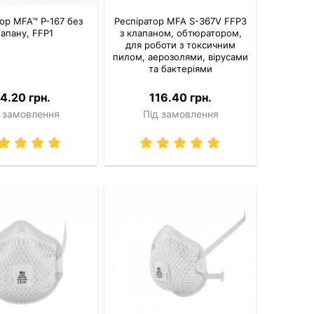
ор MFA™ P-167 без
Респіратор MFA S-367V FFP3
апану, FFP1
з клапаном, обтюратором,
для роботи з токсичним
пилом, аерозолями, вірусами
та бактеріями
4.20 грн.
116.40 грн.
 замовлення
Під замовлення