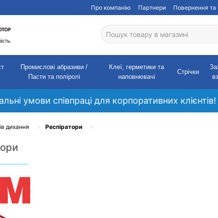
Про компанію
Партнери
Повернення та 
ст
Промислові абразиви /
Клеї, герметики та
За
Стрічки
Пасти та поліролі
наповнювачі
в
кальні умови співпраці для корпоративних клієнтів!
ів дихання
Респіратори
тори