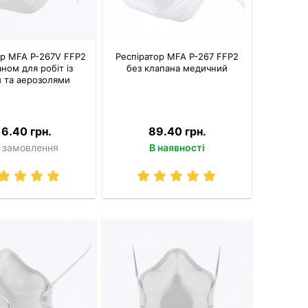
ор MFA P-267V FFP2
Респіратор MFA P-267 FFP2
аном для робіт із
без клапана медичний
 та аерозолями
16.40 грн.
89.40 грн.
 замовлення
В наявності