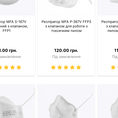
тор MFA S-167V
Респіратор MFA P-367V FFP3
Респірат
ний з клапаном,
з клапаном для роботи з
з клап
FFP1
токсичним пилом
пилом
1.00 грн.
120.00 грн.
1
 замовлення
Під замовлення
Під