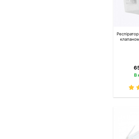
Респіратор
клапаном
6
В 