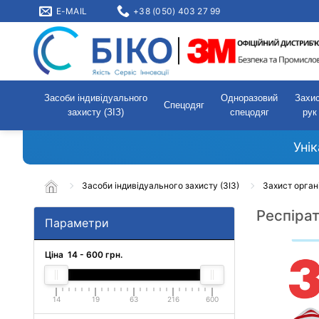
E-MAIL
+38 (050) 403 27 99
Засоби індивідуального
Одноразовий
Захи
Спецодяг
захисту (ЗІЗ)
спецодяг
рук
Уні
Засоби індивідуального захисту (ЗІЗ)
Захист орган
Респіра
Параметри
Ціна
14
-
600
грн.
14
19
63
216
600