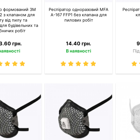
ор формований 3M
Респіратор одноразовий MFA
Респірат
2 з клапаном для
A-167 FFP1 без клапана для
кл
ту від пилу та
пилових робіт
 для будівельних та
бничих робіт
3.60 грн.
14.40 грн.
9
наявності
В наявності
Під