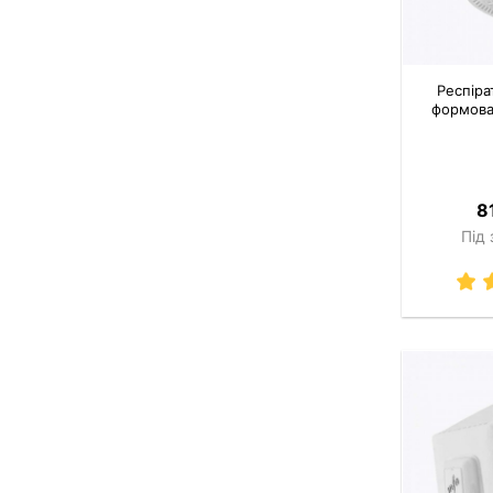
Респіра
формова
8
Під