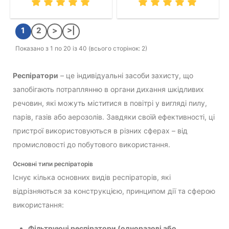
1
2
>
>|
Показано з 1 по 20 із 40 (всього сторінок: 2)
Респіратори
– це індивідуальні засоби захисту, що
запобігають потраплянню в органи дихання шкідливих
речовин, які можуть міститися в повітрі у вигляді пилу,
парів, газів або аерозолів. Завдяки своїй ефективності, ці
пристрої використовуються в різних сферах – від
промисловості до побутового використання.
Основні типи респіраторів
Існує кілька основних видів респіраторів, які
відрізняються за конструкцією, принципом дії та сферою
використання:
Фільтруючі респіратори (одноразові або