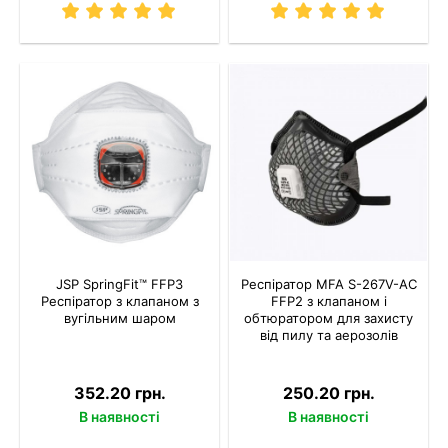
JSP SpringFit™ FFP3
Респіратор MFA S-267V-AC
Респіратор з клапаном з
FFP2 з клапаном і
вугільним шаром
обтюратором для захисту
від пилу та аерозолів
352.20 грн.
250.20 грн.
В наявності
В наявності