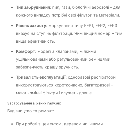
Тип забруднення
: пил, гази, біологічні аерозолі – для
кожного випадку потрібні свої фільтри та матеріали.
Рівень захисту
: маркування типу FFP1, FFP2, FFP3
вказує на ступінь фільтрації. Чим вищий номер – тим
вища ефективність.
Комфорт
: моделі з клапанами, м’якими
ущільнювачами або регульованими ремінцями
забезпечують кращу зручність.
Тривалість експлуатації
: одноразові респіратори
використовуються короткочасно, багаторазові –
мають змінні фільтри і служать довше.
Застосування в різних галузях
Будівництво та ремонт:
При роботі з цементом, деревом чи іншими