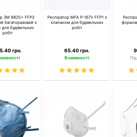
ор 3M 8825+ FFP2
Респіратор MFA P-167V FFP1 з
Респір
й багаторазовий з
клапаном для будівельних
формов
 для будівельних
робіт
робіт
5.40 грн.
65.40 грн.
9
наявності
В наявності
Під