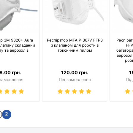
ор 3M 9320+ Aura
Респіратор MFA P-367V FFP3
Респіра
клапану складаний
з клапаном для роботи з
FFP
лу та аерозолів
токсичним пилом
багатора
аерозолі
робі
8.00 грн.
120.00 грн.
1
 замовлення
Під замовлення
Під
2