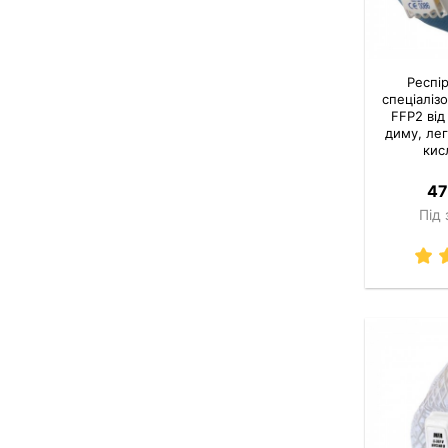
Респі
спеціаліз
FFP2 від
диму, ле
кис
47
Під