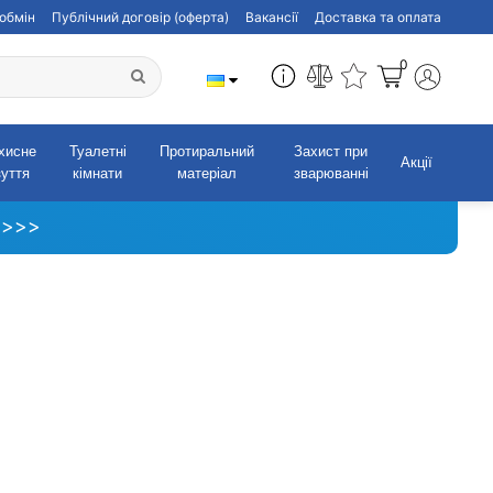
обмін
Публічний договір (оферта)
Вакансії
Доставка та оплата
0
хисне
Туалетні
Протиральний
Захист при
Акції
зуття
кімнати
матеріал
зварюванні
 >>>