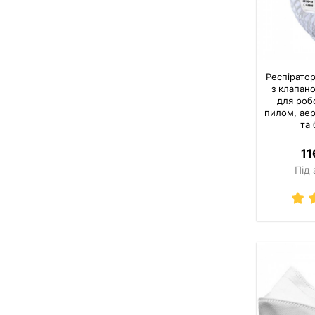
Респірато
з клапан
для роб
пилом, аер
та
11
Під