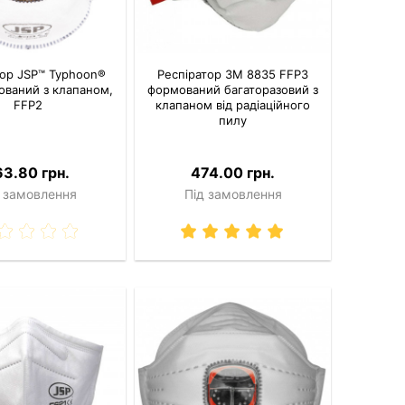
тор JSP™ Typhoon®
Респіратор 3M 8835 FFP3
ований з клапаном,
формований багаторазовий з
FFP2
клапаном від радіаційного
пилу
63.80 грн.
474.00 грн.
 замовлення
Під замовлення