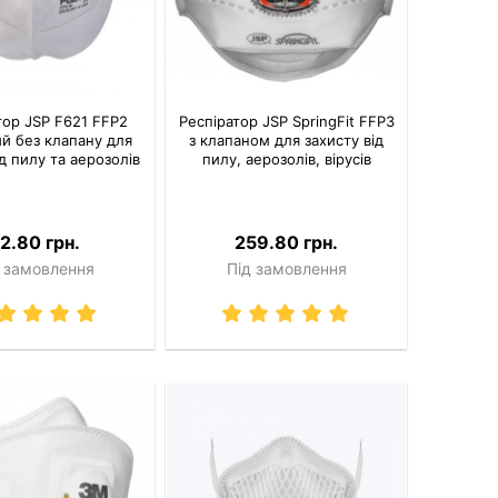
тор JSP F621 FFP2
Респіратор JSP SpringFit FFP3
й без клапану для
з клапаном для захисту від
ід пилу та аерозолів
пилу, аерозолів, вірусів
2.80 грн.
259.80 грн.
 замовлення
Під замовлення