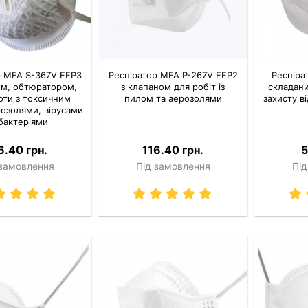
р MFA S-367V FFP3
Респіратор MFA P-267V FFP2
Респіра
ом, обтюратором,
з клапаном для робіт із
складани
оти з токсичним
пилом та аерозолями
захисту в
озолями, вірусами
 бактеріями
6.40 грн.
116.40 грн.
5
 замовлення
Під замовлення
Під