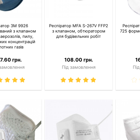
ратор 3M 9926
Респіратор MFA S-267V FFP2
Респіра
ований з клапаном
з клапаном, обтюратором
725 форм
 аерозолів, пилу,
для будівельних робіт
гких концентрацій
лотних газів
7.60 грн.
108.00 грн.
1
 замовлення
Під замовлення
Під