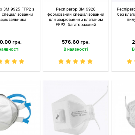
ор 3M 9925 FFP2 з
Респіратор 3M 9928
Респірат
 спеціалізований
формований спеціалізований
без клап
варювальника
для зварювання з клапаном
пилу
FFP2, багаторазовий
0.00 грн.
576.60 грн.
2
наявності
В наявності
В