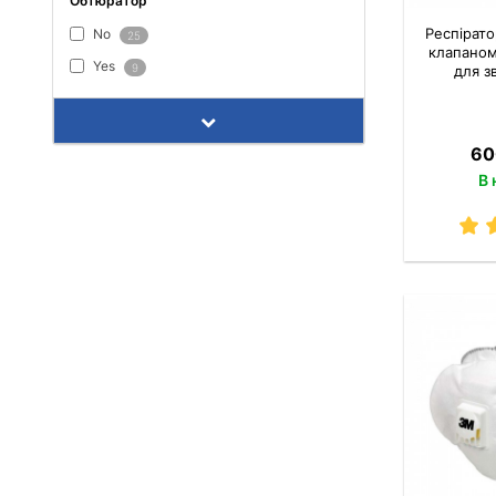
Обтюратор
Респірат
No
25
клапаном
Yes
9
для з
60
В 