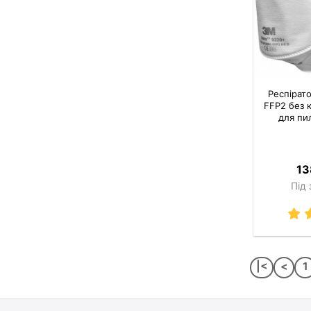
Респірат
FFP2 без 
для пи
13
Під
|<
<
1