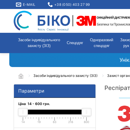
E-MAIL
+38 (050) 403 27 99
Засоби індивідуального
Одноразовий
Захи
Спецодяг
захисту (ЗІЗ)
спецодяг
рук
Уні
Засоби індивідуального захисту (ЗІЗ)
Захист орган
Респіра
Параметри
Ціна
14
-
600
грн.
14
19
63
216
600