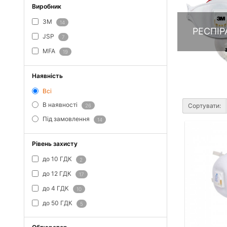
Виробник
3M
14
РЕСПІР
JSP
7
MFA
19
Наявність
Всі
В наявності
Сортувати:
26
Під замовлення
14
Рівень захисту
до 10 ГДК
2
до 12 ГДК
17
до 4 ГДК
10
до 50 ГДК
5