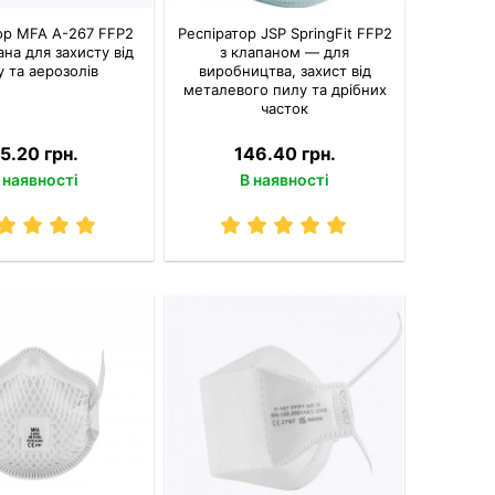
ор MFA A-267 FFP2
Респіратор JSP SpringFit FFP2
ана для захисту від
з клапаном — для
 та аерозолів
виробництва, захист від
металевого пилу та дрібних
часток
5.20 грн.
146.40 грн.
 наявності
В наявності