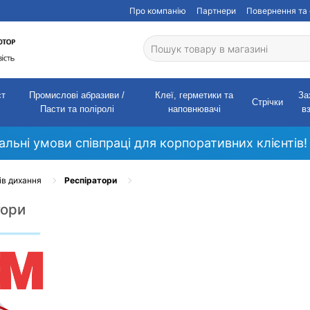
Про компанію
Партнери
Повернення та 
ст
Промислові абразиви /
Клеї, герметики та
За
Стрічки
Пасти та поліролі
наповнювачі
в
кальні умови співпраці для корпоративних клієнтів!
ів дихання
Респіратори
тори