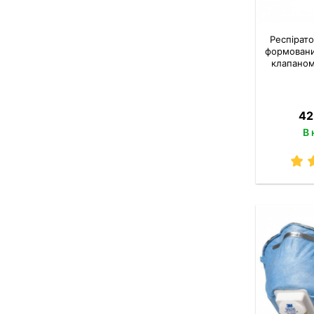
Респірат
формовани
клапаном
42
В 