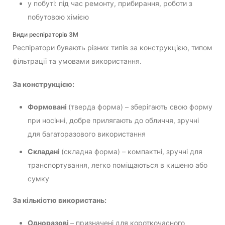
у побуті: під час ремонту, прибирання, роботи з
побутовою хімією
Види респіраторів 3M
Респіратори бувають різних типів за конструкцією, типом
фільтрації та умовами використання.
За конструкцією:
Формовані
(тверда форма) – зберігають свою форму
при носінні, добре прилягають до обличчя, зручні
для багаторазового використання
Складані
(складна форма) – компактні, зручні для
транспортування, легко поміщаються в кишеню або
сумку
За кількістю використань:
Одноразові
– призначені для короткочасного