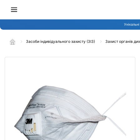
Унікальні
Засоби індивідуального захисту (ЗІЗ)
Захист органів ди