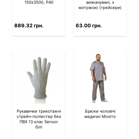
150x3500, P40
визначувані, з
мотузкою (трейсери)
889.32 грн.
63.00 грн.
Рукавички трикотажні
Брюки чоловічі
стрейч-поліестер без
медичні Мохіто
ПВХ 13 клас Sensor
білі