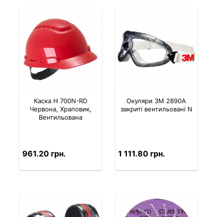
Каска H 700N-RD
Окуляри 3M 2890A
Червона, Храповик,
закриті вентильовані N
Вентильована
961.20 грн.
1 111.80 грн.