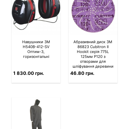
Навушники 3M
Абразивний диск 3M
H540B-412-SV
86823 Cubitron II
Оптим-3,
Hookit серія 775L
горизонтальні
125мм P120 з
отворами для
шліфування деревини
та металу
1 830.00 грн.
46.80 грн.