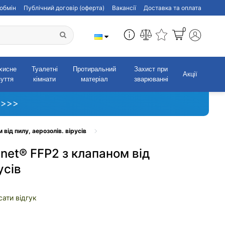
обмін
Публічний договір (оферта)
Вакансії
Доставка та оплата
0
хисне
Туалетні
Протиральний
Захист при
Акції
зуття
кімнати
матеріал
зварюванні
 >>>
 від пилу, аерозолів. вірусів
inet® FFP2 з клапаном від
усів
ати відгук