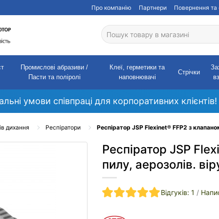
Про компанію
Партнери
Повернення та 
ст
Промислові абразиви /
Клеї, герметики та
За
Стрічки
Пасти та поліролі
наповнювачі
в
кальні умови співпраці для корпоративних клієнтів!
ів дихання
Респіратори
Респіратор JSP Flexinet® FFP2 з клапаном
Респіратор JSP Flex
пилу, аерозолів. вір
Відгуків: 1
/
Напис