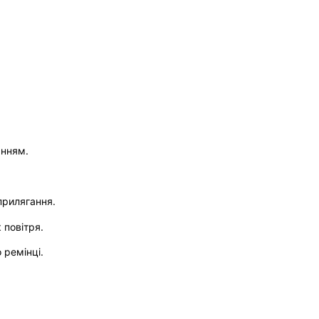
анням.
прилягання.
 повітря.
 ремінці.