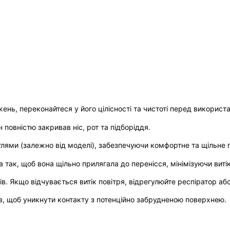
ень, переконайтеся у його цілісності та чистоті перед використ
н повністю закривав ніс, рот та підборіддя.
етлями (залежно від моделі), забезпечуючи комфортне та щільне 
так, щоб вона щільно прилягала до перенісся, мінімізуючи витік
ів. Якщо відчувається витік повітря, відрегулюйте респіратор або
ів, щоб уникнути контакту з потенційно забрудненою поверхнею.