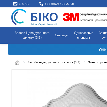
E-MAIL
+38 (050) 403 27 99
Засоби індивідуального
Одноразовий
Захи
Спецодяг
захисту (ЗІЗ)
спецодяг
рук
Уні
Засоби індивідуального захисту (ЗІЗ)
Захист орган