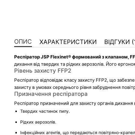
ОПИС
ХАРАКТЕРИСТИКИ
ВІДГУКИ (
Респіратор JSP Flexinet® формований з клапаном, F
дихання від твердих та рідких аерозолів. Його ергон
Рівень захисту FFP2
Респіратор відповідає класу захисту FFP2, що забезп
захисту в умовах середнього рівня забруднення повітр
Призначення респіратора
Респіратор призначений для захисту органів дихання в
Твердих частинок пилу.
Рідких аерозолів.
Інфекційних агентів, що передаються повітряно-крап