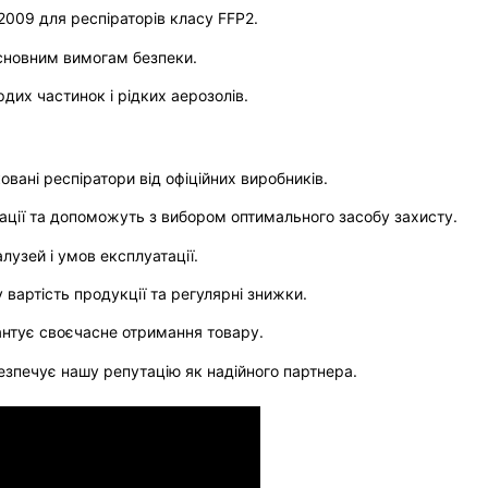
009 для респіраторів класу FFP2.
основним вимогам безпеки.
дих частинок і рідких аерозолів.
вані респіратори від офіційних виробників.
тації та допоможуть з вибором оптимального засобу захисту.
лузей і умов експлуатації.
вартість продукції та регулярні знижки.
нтує своєчасне отримання товару.
безпечує нашу репутацію як надійного партнера.