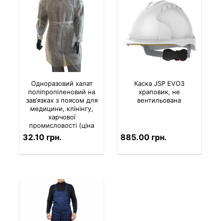
Одноразовий халат
Каска JSP EVO3
поліпропіленовий на
храповик, не
зав’язках з поясом для
вентильована
медицини, клінінгу,
харчової
промисловості (ціна
за 1 шт.)
32.10 грн.
885.00 грн.