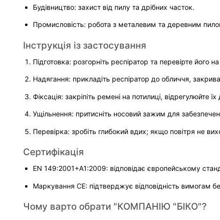
Будівництво: захист від пилу та дрібних часток.
Промисловість: робота з металевим та деревним пило
Інструкція із застосування
Підготовка: розгорніть респіратор та перевірте його н
Надягання: прикладіть респіратор до обличчя, закриваю
Фіксація: закріпіть ремені на потилиці, відрегулюйте ї
Ущільнення: притисніть носовий зажим для забезпечен
Перевірка: зробіть глибокий вдих; якщо повітря не вих
Сертифікація
EN 149:2001+A1:2009: відповідає європейському стан
Маркування CE: підтверджує відповідність вимогам бе
Чому варто обрати "КОМПАНІЮ "БІКО"?