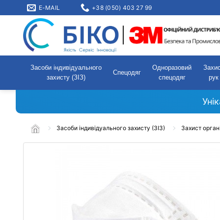
E-MAIL
+38 (050) 403 27 99
Засоби індивідуального
Одноразовий
Захи
Спецодяг
захисту (ЗІЗ)
спецодяг
рук
Уні
Засоби індивідуального захисту (ЗІЗ)
Захист орган