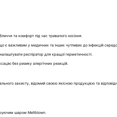
личчя та комфорт під час тривалого носіння.
 що є важливим у медичних та інших чутливих до інфекцій серед
налаштувати респіратор для кращої герметичності.
ксацію без ризику алергічних реакцій.
ального захисту, відомий своєю якісною продукцією та відпові
ьтруючим шаром Meltblown.