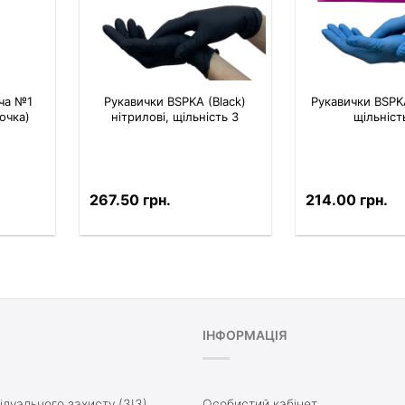
ача №1
Рукавички BSPKA (Black)
Рукавички BSPKA
почка)
нітрилові, щільність 3
щільніст
267.50 грн.
214.00 грн.
ІНФОРМАЦІЯ
ідуального захисту (ЗІЗ)
Особистий кабінет