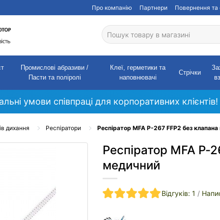
Про компанію
Партнери
Повернення та 
ст
Промислові абразиви /
Клеї, герметики та
За
Стрічки
Пасти та поліролі
наповнювачі
в
кальні умови співпраці для корпоративних клієнтів!
ів дихання
Респіратори
Респіратор MFA P-267 FFP2 без клапана
Респіратор MFA P-2
медичний
Відгуків: 1
/
Напис