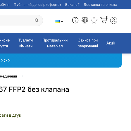
обмін
Публічний договір (оферта)
Вакансії
Доставка та оплата
0
хисне
Туалетні
Протиральний
Захист при
Акції
зуття
кімнати
матеріал
зварюванні
 >>>
 медичний
67 FFP2 без клапана
ати відгук