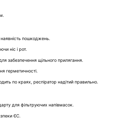
м.
а наявність пошкоджень.
чи ніс і рот.
х для забезпечення щільного прилягання.
ня герметичності.
одить по краях, респіратор надітий правильно.
дарту для фільтруючих напівмасок.
зпеки ЄС.