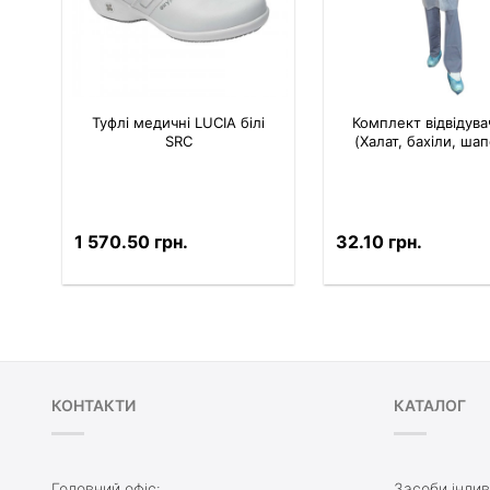
Туфлі медичні LUCIA білі
Комплект вiдвiдув
SRC
(Халат, бахіли, ша
1 570.50 грн.
32.10 грн.
КОНТАКТИ
КАТАЛОГ
Головний офіс:
Засоби індив