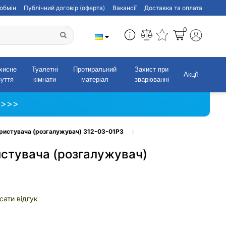
обмін
Публічний договір (оферта)
Вакансії
Доставка та оплата
0
хисне
Туалетні
Протиральний
Захист при
Акції
зуття
кімнати
матеріал
зварюванні
 >>>
ористувача (розгалужувач) 312-03-01P3
истувача (розгалужувач)
сати відгук