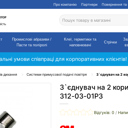
Про компанію
Партнери
Повернення та 
ст
Промислові абразиви /
Клеї, герметики та
За
Стрічки
Пасти та поліролі
наповнювачі
в
кальні умови співпраці для корпоративних клієнтів!
ів дихання
Системи примусової подачі повітря
З`єднувач на 2 к
З`єднувач на 2 кор
312-03-01P3
Відгуків: 0
/
Напи