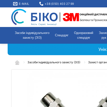
E-MAIL
+38 (050) 403 27 99
Засоби індивідуального
Одноразовий
Захи
Спецодяг
захисту (ЗІЗ)
спецодяг
рук
Уні
Засоби індивідуального захисту (ЗІЗ)
Захист орган