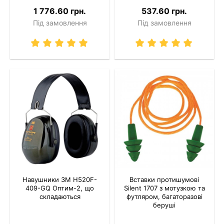
1 776.60 грн.
537.60 грн.
Під замовлення
Під замовлення
Навушники 3M H520F-
Вставки протишумові
409-GQ Оптим-2, що
Silent 1707 з мотузкою та
складаються
футляром, багаторазові
беруші