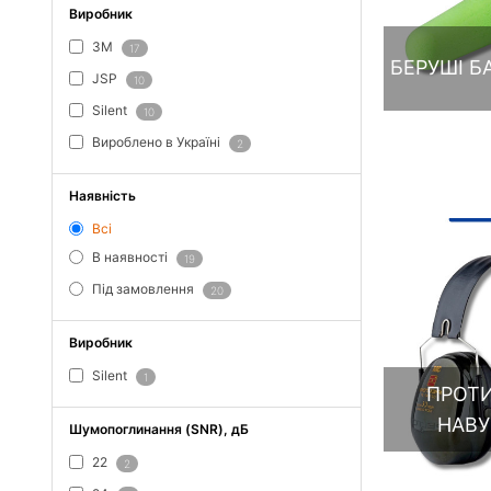
Виробник
3M
17
БЕРУШІ Б
JSP
10
Silent
10
Вироблено в Україні
2
Наявність
Всі
В наявності
19
Під замовлення
20
Виробник
Silent
1
ПРОТ
НАВ
Шумопоглинання (SNR), дБ
22
2