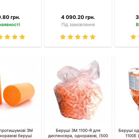
0.80 грн.
4 090.20 грн.
3
наявності
Під замовлення
В
 протишумові 3M
Беруші 3M 1100-R для
Беруші од
дноразові беруші
диспенсера, одноразові, (500
1100Е 