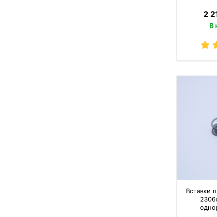
2 2
В 
Вставки п
2306
одно