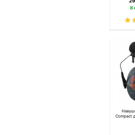
29
В 
Навушн
Compact д