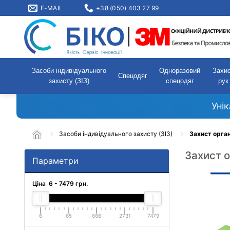
E-MAIL
+38 (050) 403 27 99
Засоби індивідуального
Одноразовий
Захи
Спецодяг
захисту (ЗІЗ)
спецодяг
рук
Уні
Засоби індивідуального захисту (ЗІЗ)
Захист орган
Захист о
Параметри
Ціна
6
-
7479
грн.
6
65
666
2731
7479