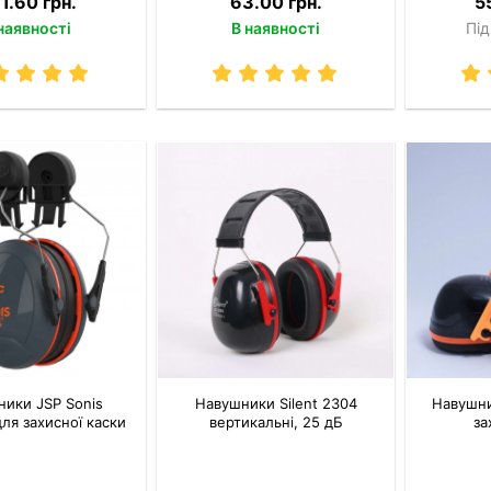
1.60 грн.
63.00 грн.
5
наявності
В наявності
Під
ики JSP Sonis
Навушники Silent 2304
Навушни
ля захисної каски
вертикальні, 25 дБ
за