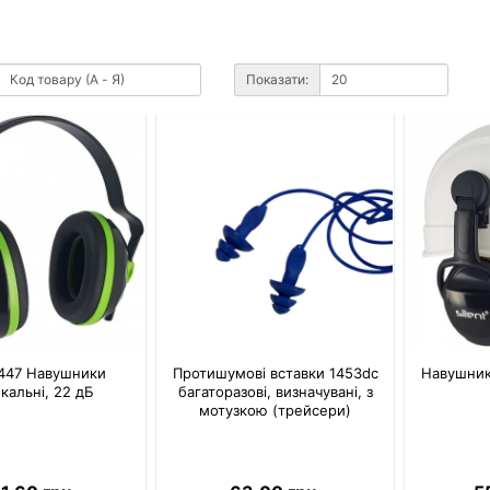
Показати:
 1447 Навушники
Протишумові вставки 1453dc
Навушники
кальні, 22 дБ
багаторазові, визначувані, з
мотузкою (трейсери)