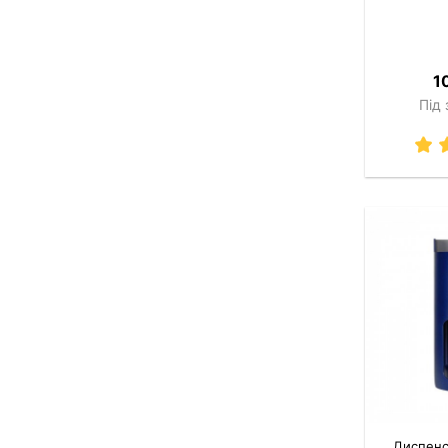
1
Під
Диспенс