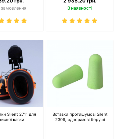
59.20 грн.
2 935.20 грн.
 замовлення
В наявності
ки Silent 2711 для
Вставки протишумові Silent
хисної каски
2306, одноразові беруші