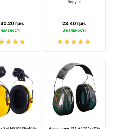
беруші
230.20 грн.
23.40 грн.
 наявності
В наявності
и 3M H510P3E-405-
Навушники 3M H520A-407-