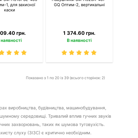
м-1, для захисної
GQ Оптим-2, вертикальні
каски
409.40 грн.
1 374.60 грн.
 наявності
В наявності
Показано з 1 по 20 із 39 (всього сторінок: 2)
рах виробництва, будівництва, машинобудування,
у шумному середовищі. Тривалий вплив гучних звуків
нічних захворювань, таких як шумова туговухість.
ахисту слуху (ЗІЗС) є критично необхідним.