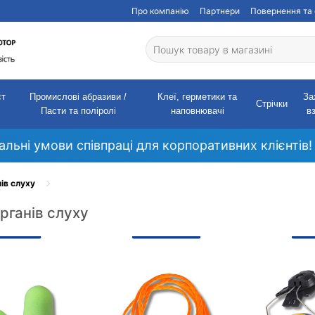
Про компанію
Партнери
Повернення та 
ст
Промислові абразиви /
Клеї, герметики та
За
Стрічки
Пасти та поліролі
наповнювачі
в
кальні умови співпраці для корпоративних клієнтів!
ів слуху
рганів слуху