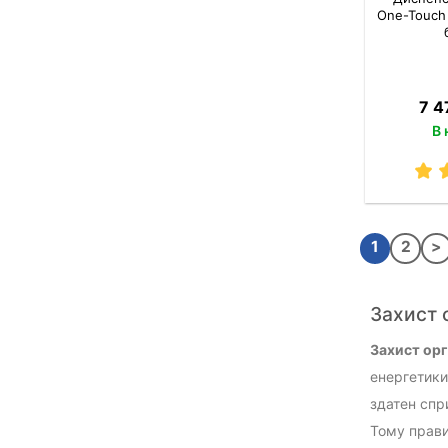
One-Touch
7 4
В 
1
2
>
Захист 
Захист орг
енергетики
здатен спр
Тому прави