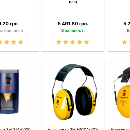
пар)
0.20 грн.
5 491.80 грн.
5 
 замовлення
В наявності
В
ер 3M 391-0000
Навушники 3M H510A-401-
Навушник