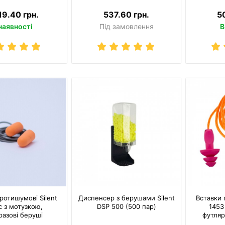
19.40 грн.
537.60 грн.
5
наявності
Під замовлення
В
ротишумові Silent
Диспенсер з берушами Silent
Вставки 
c з мотузкою,
DSP 500 (500 пар)
1453
разові беруші
футляр