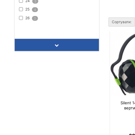
24
3
25
4
26
2
Сортувати:
ПОКАЗАТИ ВСЕ
Silent
верти