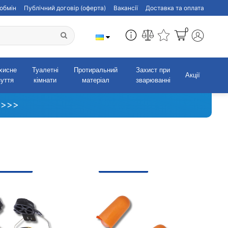
обмін
Публічний договір (оферта)
Вакансії
Доставка та оплата
0
хисне
Туалетні
Протиральний
Захист при
Акції
зуття
кімнати
матеріал
зварюванні
 >>>