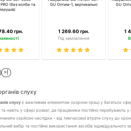
 PRO (без колби та
GU Оптим-1, вертикальні
GU Опти
берушів)
78.40 грн.
1 269.60 грн.
1 
наявності
Під замовлення
В
>|
органів слуху
анів слуху
є важливим елементом охорони праці у багатьох сфе
 та навіть у сфері розваг, де працівники постійно перебувають 
ичинити серйозні наслідки – від тимчасової втрати слуху до хро
льний вибір та постійне використання засобів індивідуального з