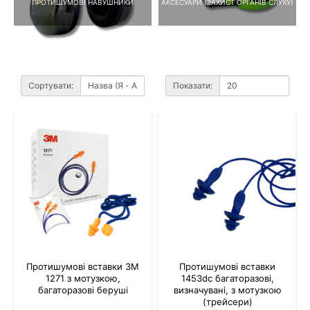
ПРОТИШУМОВІ НАВУШНИКИ
АКСЕСУАРИ (ЗАХИСТ ОРГАНІВ СЛУХУ)
Сортувати:
Показати:
Протишумові вставки 3M
Протишумові вставки
1271 з мотузкою,
1453dc багаторазові,
багаторазові беруші
визначувані, з мотузкою
(трейсери)