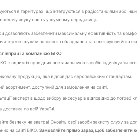
уються в гарнітурах, що інтегруються з радіостанціями або інш
передачу звуку навіть у шумному середовищі.
ри дозволяють забезпечити максимальну ефективність та комфорт
и термін служби основного обладнання та полегшуючи його ек
співпраці з компанією БІКО
ІКО є одним із провідних постачальників засобів індивідуального
іковану продукцію, яка відповідає європейським стандартам.
й асортимент, доступний для замовлення на сайті.
ьтації експертів щодо вибору аксесуарів відповідно до потреб кл
 доставка по всій Україні.
йте безпеку на завтра! Оновіть свої засоби захисту слуху за доп
них на сайті БІКО.
Замовляйте прямо зараз, щоб забезпечити ко