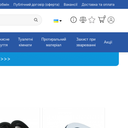
обмін
Публічний договір (оферта)
Вакансії
Доставка та оплата
0
хисне
Туалетні
Протиральний
Захист при
Акції
зуття
кімнати
матеріал
зварюванні
 >>>