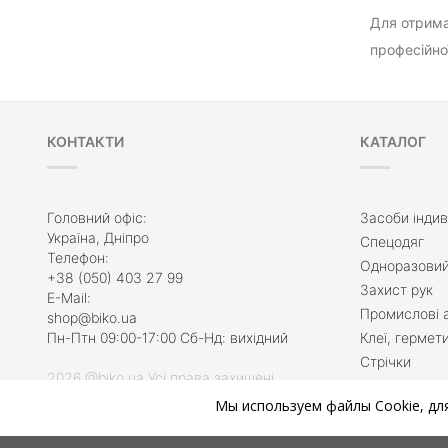
Для отрима
професійної
КОНТАКТИ
КАТАЛОГ
Головний офіс:
Засоби індив
Україна, Дніпро
Спецодяг
Телефон:
Одноразовий
+38 (050) 403 27 99
Захист рук
E-Mail:
Промислові а
shop@biko.ua
Пн-Птн 09:00-17:00 Сб-Нд: вихідний
Клеї, гермет
Стрічки
2026 @biko.ua Усі права захищені
Захисне взу
Мы используем файлы Cookie, дл
Туалетні кім
Ми онлайн, приєднуйтесь:
Протиральни