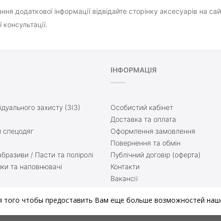
ння додаткової інформації відвідайте сторінку аксесуарів на са
 консультації.
ІНФОРМАЦІЯ
ідуального захисту (ЗІЗ)
Особистий кабінет
Доставка та оплата
 спецодяг
Оформлення замовлення
Повернення та обмін
бразиви / Пасти та поліролі
Публічний договір (оферта)
ики та наповнювачі
Контакти
Вакансії
ття
Доставка та оплата
я того чтобы предоставить Вам еще больше возможностей наше
нати
Блог
й матеріал
Мапа сайту