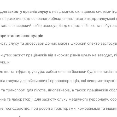
для захисту органів слуху
є невід’ємною складовою системи інд
ть і ефективність основного обладнання, такого як протишумові н
тавлено широкий вибір аксесуарів для професійного та побутов
користання аксесуарів
исту слуху та аксесуари до них мають широкий спектр застосув
ицтво: захист працівників від високих рівнів шуму на заводах, 
укцій.
ицтво та інфраструктура: забезпечення безпеки будівельників та
на галузь: для військових і правоохоронців, які використовують 
я та транспорт: для пілотів, диспетчерів, а також працівників обс
на та лабораторії: для захисту слуху медичного персоналу, осо
ке господарство: при роботі з тракторами, комбайнами та інши