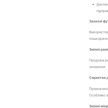
Диспен
підпри
Захисні фу
Використов
пошкодженн
Змінні ремі
Продовжуют
зношення.
Серветки 
Призначені
Особливо а
Змінні мік