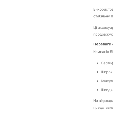
Використов
стабільну 
Ці аксесуа
продовжуюч
Переваги 
Компанія Б
Сертиф
Широки
Консул
Швидка
Не відклада
представле