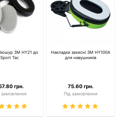
мбюшур 3M HY21 до
Накладки захисні 3M HY100A
Sport Tac
для навушників
57.80 грн.
75.60 грн.
 замовлення
Під замовлення