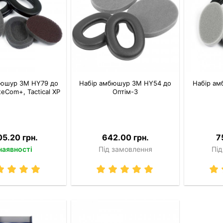
бюшур 3M HY79 до
Набір амбюшур 3M HY54 до
Набір а
teCom+, Tactical XP
Оптім-3
05.20 грн.
642.00 грн.
7
наявності
Під замовлення
Під