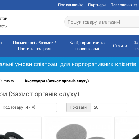
Про компанію
Партнери
Повернення та 
ст
Промислові абразиви /
Клеї, герметики та
За
Стрічки
Пасти та поліролі
наповнювачі
в
кальні умови співпраці для корпоративних клієнтів!
ів слуху
Аксесуари (Захист органів слуху)
и (Захист органів слуху)
Показати: