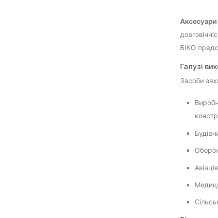
Аксесуари 
довговічніс
БІКО предс
Галузі ви
Засоби зах
Виробн
констр
Будівн
Оборон
Авіаці
Медици
Сільсь