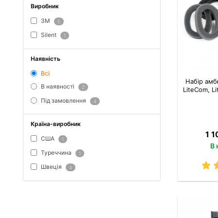
Виробник
3M
5
Silent
1
Наявність
Всі
Набір ам
В наявності
2
LiteCom, Li
Під замовлення
4
Країна-виробник
1 1
США
1
В 
Туреччина
1
Швеція
4