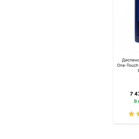
Диспенс
One-Touch
7 4
В 