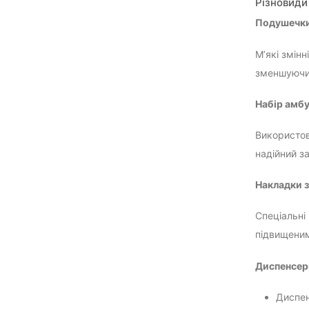
Різновиди
Подушечки
М’які змін
зменшуючи 
Набір амб
Використов
надійний за
Накладки з
Спеціальні
підвищеним
Диспенсер
Диспен