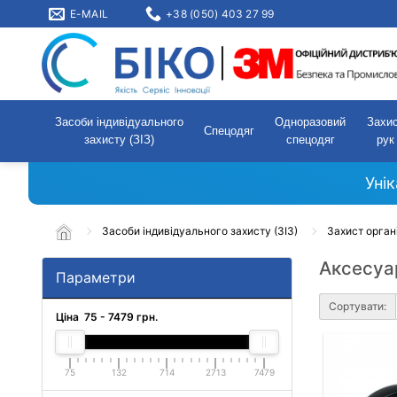
E-MAIL
+38 (050) 403 27 99
Засоби індивідуального
Одноразовий
Захи
Спецодяг
захисту (ЗІЗ)
спецодяг
рук
Уні
Засоби індивідуального захисту (ЗІЗ)
Захист орган
Аксесуар
Параметри
Сортувати:
Ціна
75
-
7479
грн.
75
132
714
2713
7479