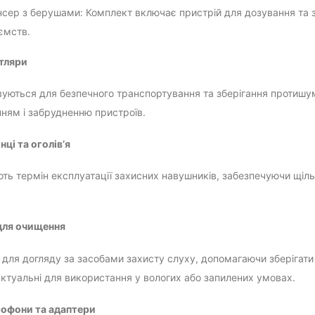
сер з берушами: Комплект включає пристрій для дозування та з
ємств.
тляри
уються для безпечного транспортування та зберігання протишум
ям і забрудненню пристроїв.
нці та оголів’я
ь термін експлуатації захисних навушників, забезпечуючи щільну
для очищення
 для догляду за засобами захисту слуху, допомагаючи зберігати 
ктуальні для використання у вологих або запилених умовах.
рофони та адаптери