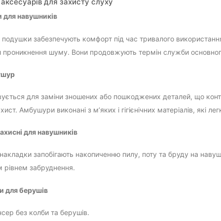
 аксесуарів для захисту слуху
 для навушників
ні подушки забезпечують комфорт під час тривалого використання
проникнення шуму. Вони продовжують термін служби основного
ушур
ується для заміни зношених або пошкоджених деталей, що конта
хист. Амбушури виконані з м’яких і гігієнічних матеріалів, які ле
ахисні для навушників
 накладки запобігають накопиченню пилу, поту та бруду на наву
 рівнем забруднення.
и для берушів
сер без колби та берушів.