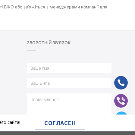
йті БІКО або зв’яжіться з менеджерами компанії для
ЗВОРОТНІЙ ЗВ'ЯЗОК
ph
vb
tg
СОГЛАСЕН
го сайта!