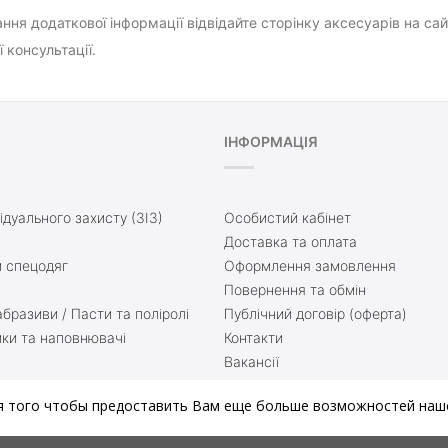
ння додаткової інформації відвідайте сторінку аксесуарів на са
 консультації.
ІНФОРМАЦІЯ
ідуального захисту (ЗІЗ)
Особистий кабінет
Доставка та оплата
 спецодяг
Оформлення замовлення
Повернення та обмін
бразиви / Пасти та поліролі
Публічний договір (оферта)
ики та наповнювачі
Контакти
Вакансії
ття
Доставка та оплата
я того чтобы предоставить Вам еще больше возможностей наше
нати
Блог
й матеріал
Мапа сайту