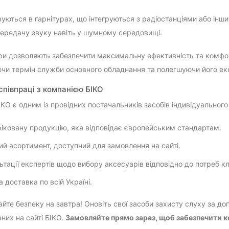
уються в гарнітурах, що інтегруються з радіостанціями або інш
передачу звуку навіть у шумному середовищі.
ри дозволяють забезпечити максимальну ефективність та комфорт
и термін служби основного обладнання та полегшуючи його ек
співпраці з компанією БІКО
ІКО є одним із провідних постачальників засобів індивідуального
іковану продукцію, яка відповідає європейським стандартам.
й асортимент, доступний для замовлення на сайті.
ьтації експертів щодо вибору аксесуарів відповідно до потреб кл
 доставка по всій Україні.
йте безпеку на завтра! Оновіть свої засоби захисту слуху за доп
них на сайті БІКО.
Замовляйте прямо зараз, щоб забезпечити ко