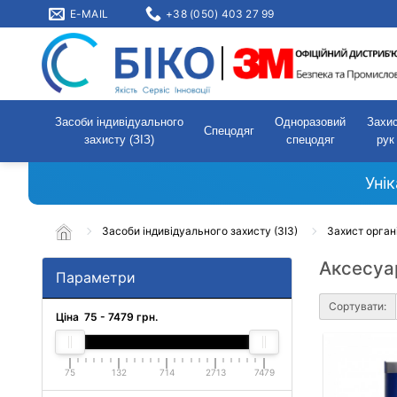
E-MAIL
+38 (050) 403 27 99
Засоби індивідуального
Одноразовий
Захи
Спецодяг
захисту (ЗІЗ)
спецодяг
рук
Уні
Засоби індивідуального захисту (ЗІЗ)
Захист орган
Аксесуар
Параметри
Сортувати:
Ціна
75
-
7479
грн.
75
132
714
2713
7479