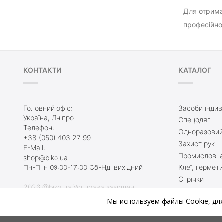
Для отрима
професійної
КОНТАКТИ
КАТАЛОГ
Головний офіс:
Засоби індив
Україна, Дніпро
Спецодяг
Телефон:
Одноразовий
+38 (050) 403 27 99
Захист рук
E-Mail:
Промислові а
shop@biko.ua
Пн-Птн 09:00-17:00 Сб-Нд: вихідний
Клеї, гермет
Стрічки
2026 @biko.ua Усі права захищені
Захисне взу
Мы используем файлы Cookie, дл
Туалетні кім
Ми онлайн, приєднуйтесь:
Протиральни