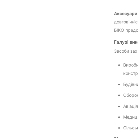
Аксесуари 
довговічніс
БІКО предс
Галузі ви
Засоби зах
Виробн
констр
Будівн
Оборон
Авіаці
Медици
Сільсь