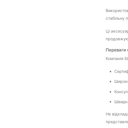
Використов
стабільну 
Ці аксесуа
продовжуюч
Переваги 
Компанія Б
Сертиф
Широки
Консул
Швидка
Не відклада
представле