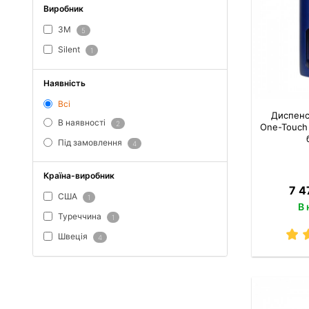
Виробник
3M
5
Silent
1
Наявність
Всі
Диспенс
В наявності
2
One-Touch
Під замовлення
4
Країна-виробник
7 4
США
1
В 
Туреччина
1
Швеція
4