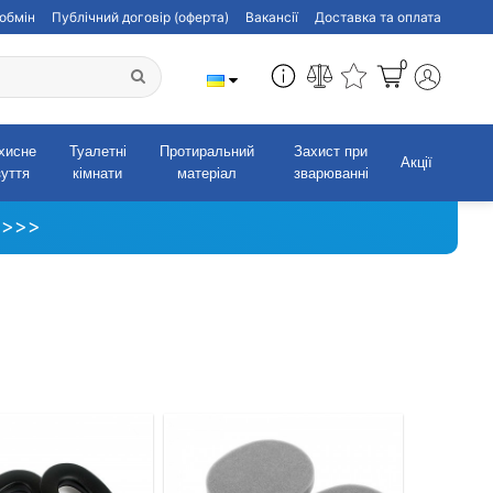
обмін
Публічний договір (оферта)
Вакансії
Доставка та оплата
0
хисне
Туалетні
Протиральний
Захист при
Акції
зуття
кімнати
матеріал
зварюванні
 >>>