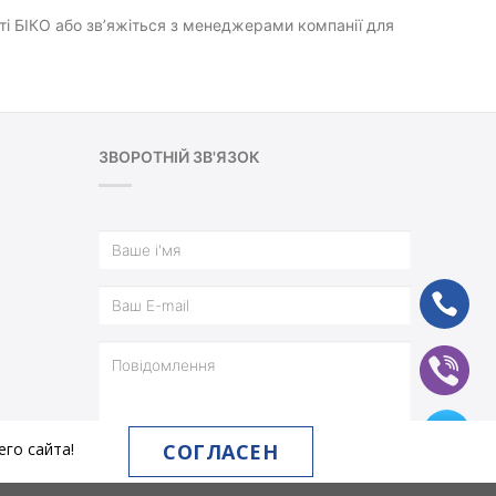
йті БІКО або зв’яжіться з менеджерами компанії для
ЗВОРОТНІЙ ЗВ'ЯЗОК
ph
vb
tg
СОГЛАСЕН
го сайта!