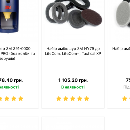
ер 3M 391-0000
Набір амбюшур 3M HY79 до
Набір а
 PRO (без колби та
LiteCom, LiteCom+, Tactical XP
берушів)
78.40 грн.
1 105.20 грн.
7
наявності
В наявності
Під