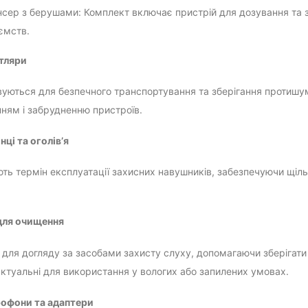
сер з берушами: Комплект включає пристрій для дозування та з
ємств.
тляри
уються для безпечного транспортування та зберігання протишум
ям і забрудненню пристроїв.
нці та оголів’я
ь термін експлуатації захисних навушників, забезпечуючи щільну
для очищення
 для догляду за засобами захисту слуху, допомагаючи зберігати 
ктуальні для використання у вологих або запилених умовах.
рофони та адаптери