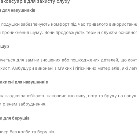
 аксесуарів для захисту слуху
 для навушників
ні подушки забезпечують комфорт під час тривалого використання
проникнення шуму. Вони продовжують термін служби основного
ушур
ується для заміни зношених або пошкоджених деталей, що конта
хист. Амбушури виконані з м’яких і гігієнічних матеріалів, які ле
ахисні для навушників
 накладки запобігають накопиченню пилу, поту та бруду на наву
 рівнем забруднення.
и для берушів
сер без колби та берушів.