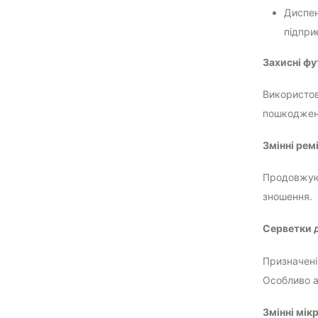
Диспен
підпри
Захисні фу
Використов
пошкодженн
Змінні ремі
Продовжуют
зношення.
Серветки 
Призначені
Особливо а
Змінні мік