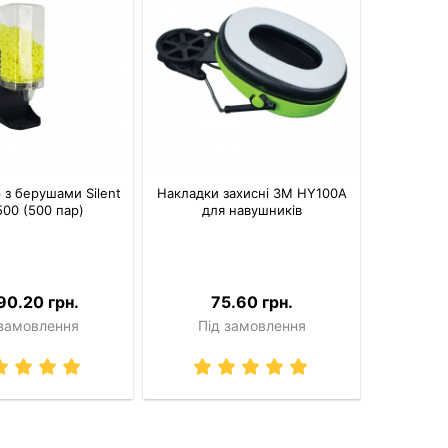
 з берушами Silent
Накладки захисні 3M HY100A
500 (500 пар)
для навушників
90.20 грн.
75.60 грн.
 замовлення
Під замовлення