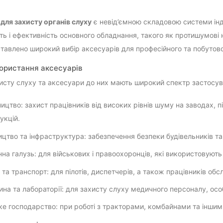
для захисту органів слуху
є невід’ємною складовою системи інд
ть і ефективність основного обладнання, такого як протишумові н
тавлено широкий вибір аксесуарів для професійного та побутов
користання аксесуарів
исту слуху та аксесуари до них мають широкий спектр застосув
ицтво: захист працівників від високих рівнів шуму на заводах, 
укцій.
ицтво та інфраструктура: забезпечення безпеки будівельників та
на галузь: для військових і правоохоронців, які використовують 
я та транспорт: для пілотів, диспетчерів, а також працівників обс
на та лабораторії: для захисту слуху медичного персоналу, осо
ке господарство: при роботі з тракторами, комбайнами та інши