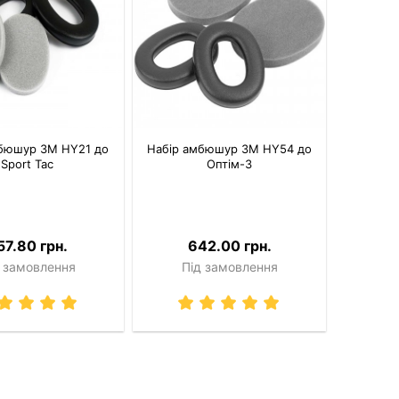
мбюшур 3M HY21 до
Набір амбюшур 3M HY54 до
Sport Tac
Оптім-3
57.80 грн.
642.00 грн.
 замовлення
Під замовлення