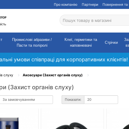
Про компанію
Партнери
Повернення та 
ст
Промислові абразиви /
Клеї, герметики та
За
Стрічки
Пасти та поліролі
наповнювачі
в
кальні умови співпраці для корпоративних клієнтів!
ів слуху
Аксесуари (Захист органів слуху)
и (Захист органів слуху)
Показати: