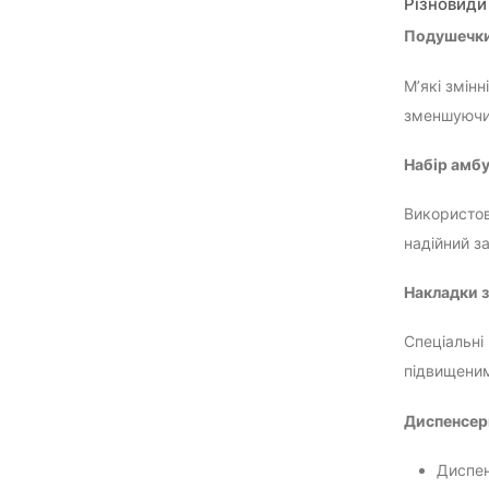
Різновиди
Подушечки
М’які змін
зменшуючи 
Набір амб
Використов
надійний за
Накладки з
Спеціальні
підвищеним
Диспенсер
Диспен