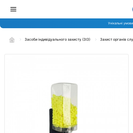
Унікальні умови
Засоби індивідуального захисту (ЗІЗ)
Захист органів сл