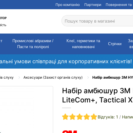
Про компанію
Партнери
Повернення та 
ст
Промислові абразиви /
Клеї, герметики та
За
Стрічки
Пасти та поліролі
наповнювачі
в
кальні умови співпраці для корпоративних клієнтів!
ів слуху
Аксесуари (Захист органів слуху)
Набір амбюшур 3M HY7
Набір амбюшур 3M 
LiteCom+, Tactical 
Відгуків: 1
/
Напис