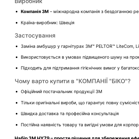
Виробник
Компанія 3M
 – міжнародна компанія з бездоганною ре
Країна-виробник: Швеція
Застосування
Заміна амбушур у гарнітурах 3M™ PELTOR™ LiteCom, Li
Використовується в умовах підвищеного шуму на промис
Підходить для підтримання гігієнічних вимог у багат
Чому варто купити в "КОМПАНІЇ "БІКО"?
Офіційний постачальник продукції 3M
Тільки оригінальні вироби, що гарантує повну сумісн
Швидка доставка та професійна консультація
Постійна наявність товару та вигідні умови для корпор
Набір 3M HY79 – просте рішення для збереження ефе