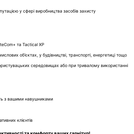
путацією у сфері виробництва засобів захисту
teCom+ та Tactical XP
лових об’єктах, у будівництві, транспорті, енергетиці тощо
окористувацьких середовищах або при тривалому використанні
ість з вашими навушниками
ативних клієнтів
ктивності та комфорту ваших гарнітур!