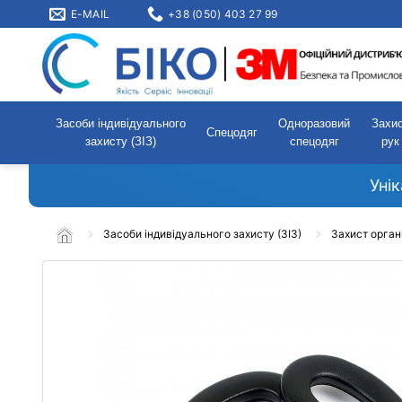
E-MAIL
+38 (050) 403 27 99
Засоби індивідуального
Одноразовий
Захи
Спецодяг
захисту (ЗІЗ)
спецодяг
рук
Уні
Засоби індивідуального захисту (ЗІЗ)
Захист орган