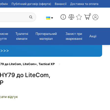
обмін
Публічний договір (оферта)
Вакансії
Доставка та оплата
0
хисне
Туалетні
Протиральний
Захист при
Акції
зуття
кімнати
матеріал
зварюванні
 >>>
9 до LiteCom, LiteCom+, Tactical XP
HY79 до LiteCom,
XP
ати відгук