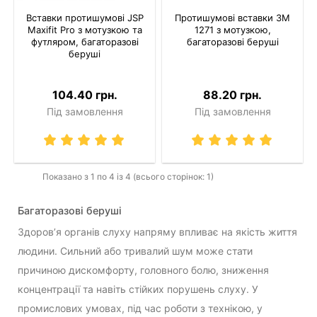
Вставки протишумові JSP
Протишумові вставки 3M
Maxifit Pro з мотузкою та
1271 з мотузкою,
футляром, багаторазові
багаторазові беруші
беруші
104.40 грн.
88.20 грн.
Під замовлення
Під замовлення
Показано з 1 по 4 із 4 (всього сторінок: 1)
Багаторазові беруші
Здоров’я органів слуху напряму впливає на якість життя
людини. Сильний або тривалий шум може стати
причиною дискомфорту, головного болю, зниження
концентрації та навіть стійких порушень слуху. У
промислових умовах, під час роботи з технікою, у