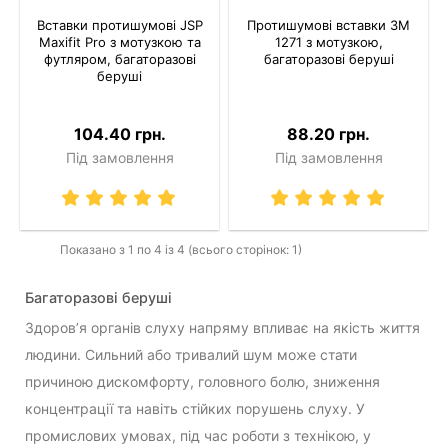
Вставки протишумові JSP
Протишумові вставки 3M
Maxifit Pro з мотузкою та
1271 з мотузкою,
футляром, багаторазові
багаторазові беруші
беруші
104.40 грн.
88.20 грн.
Під замовлення
Під замовлення
Показано з 1 по 4 із 4 (всього сторінок: 1)
Багаторазові беруші
Здоров’я органів слуху напряму впливає на якість життя
людини. Сильний або тривалий шум може стати
причиною дискомфорту, головного болю, зниження
концентрації та навіть стійких порушень слуху. У
промислових умовах, під час роботи з технікою, у